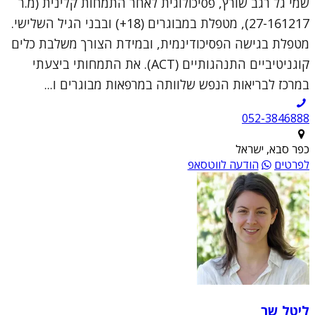
שמי גל רגב שורץ, פסיכולוגית לאחר התמחות קלינית (מ.ר
27-161217), מטפלת במבוגרים (18+) ובבני הגיל השלישי.
מטפלת בגישה הפסיכודינמית, ובמידת הצורך משלבת כלים
קוגניטיביים התנהגותיים (ACT). את התמחותי ביצעתי
במרכז לבריאות הנפש שלוותה במרפאות מבוגרים ו...
052-3846888
כפר סבא, ישראל
לפרטים
הודעה לווטסאפ
ליטל שר