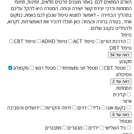
האדם המתאים לכם. באתר מוצגים פרטים מלאים, זמינות, תחומי
התמחות ודרכי יצירת קשר ישירה ונוחה. המטרה היא להקל עליכם
בתהליך הבחירה – לאפשר למצוא טיפול שנכון לכם באמת, במקום
אחד, בצורה ברורה ונעימה. כאן תוכלו להכיר את האפשרויות, לקרוא,
ולהחליט בקצב שלכם.
טיפול
הדרכת הורים
טיפול ACT
טיפול ADHD
טיפול CBT
טיפול DBT
ראה עוד 54
מקצוע
מטפל CBT
מטפל זוגי ומשפחתי
מטפל רגשי
סקסולוג
פסיכולוג
ראה עוד 2
התמחות
קלינית
איזור
בקעת אונו
גליל
דרום
חיפה והקריות
ירושלים והסביבה
ראה עוד 6
מטופל
גיל השלישי
ילדים
מבוגרים
מתבגרים