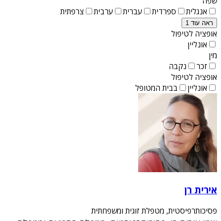
שפה
אנגלית
ספרדית
עברית
ערבית
צרפתית
ראה עוד 1
אופציה לטיפול
אונליין
מין
זכר
נקבה
אופציה לטיפול
אונליין
בבית המטופל
אירית רן
פסיכותרפיסטית, מטפלת זוגית ומשפחתית