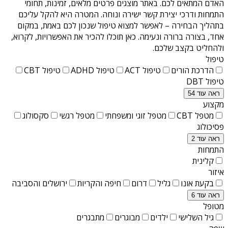
האדם המתאים לכם. באתר מוצגים פרטים מלאים, זמינות, תחומי
התמחות ודרכי יצירת קשר ישירה ונוחה. המטרה היא להקל עליכם
בתהליך הבחירה – לאפשר למצוא טיפול שנכון לכם באמת, במקום
אחד, בצורה ברורה ונעימה. כאן תוכלו להכיר את האפשרויות, לקרוא,
ולהחליט בקצב שלכם.
טיפול
הדרכת הורים
טיפול ACT
טיפול ADHD
טיפול CBT
טיפול DBT
ראה עוד 54
מקצוע
מטפל CBT
מטפל זוגי ומשפחתי
מטפל רגשי
סקסולוג
פסיכולוג
ראה עוד 2
התמחות
קלינית
איזור
בקעת אונו
גליל
דרום
חיפה והקריות
ירושלים והסביבה
ראה עוד 6
מטופל
גיל השלישי
ילדים
מבוגרים
מתבגרים