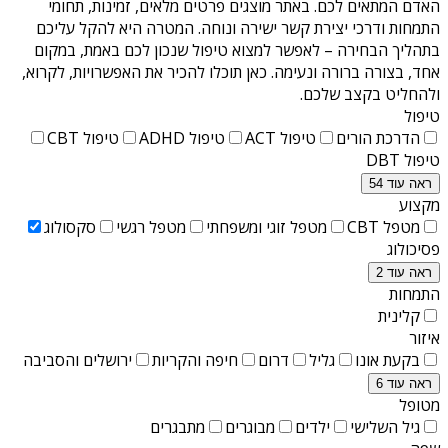
האדם המתאים לכם. באתר מוצגים פרטים מלאים, זמינות, תחומי
התמחות ודרכי יצירת קשר ישירה ונוחה. המטרה היא להקל עליכם
בתהליך הבחירה – לאפשר למצוא טיפול שנכון לכם באמת, במקום
אחד, בצורה ברורה ונעימה. כאן תוכלו להכיר את האפשרויות, לקרוא,
ולהחליט בקצב שלכם.
טיפול
הדרכת הורים
טיפול ACT
טיפול ADHD
טיפול CBT
טיפול DBT
ראה עוד 54
מקצוע
מטפל CBT
מטפל זוגי ומשפחתי
מטפל רגשי
סקסולוג
פסיכולוג
ראה עוד 2
התמחות
קלינית
איזור
בקעת אונו
גליל
דרום
חיפה והקריות
ירושלים והסביבה
ראה עוד 6
מטופל
גיל השלישי
ילדים
מבוגרים
מתבגרים