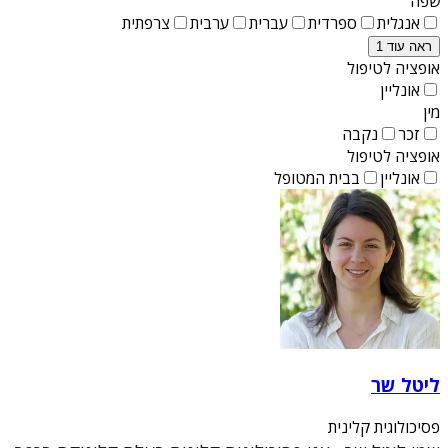
שפה
אנגלית
ספרדית
עברית
ערבית
צרפתית
ראה עוד 1
אופציה לטיפול
אונליין
מין
זכר
נקבה
אופציה לטיפול
אונליין
בבית המטופל
ליטל שר
פסיכולוגית קלינית