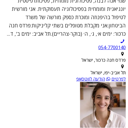
שמי אנה לבנה, פסיכולוגית מומחית, פסיכותרפיסטית
יונגיאנית ומומחית בפסיכולוגיה תעסוקתית. אני מורשית
לטיפול בהיפנוזה ומוכרת כספק מורשה של משרד
הביטחון.אני מקבלת מטופלים בשתי קליניקות:פרדס חנה
כרכור: ימים א׳, ג׳, ה׳ (בוקר-צהריים).תל אביב: ימים ב', ד...
054-7700140
פרדס חנה כרכור, ישראל
תל אביב-יפו, ישראל
לפרטים
הודעה לווטסאפ