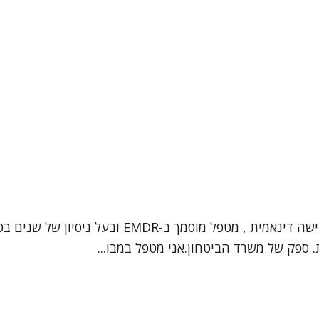
שלום, שמי אליעד יגדל, עובד סוציאלי קליני ופסיכות
. ספק של משרד הביטחון.אני מטפל במבו...