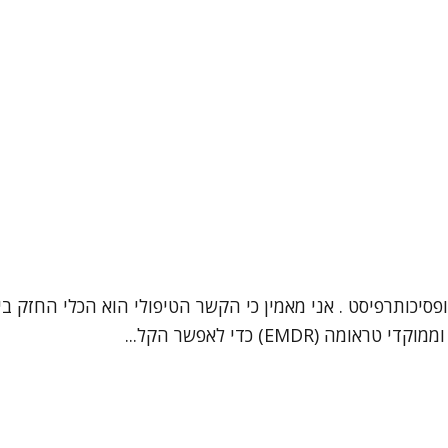
 יצחק שרעבי, עובד סוציאלי קליני (מספר רישיון: 33914) ופסיכותרפיסט . אני מאמין כי הקשר
EM) כדי לאפשר הקל...