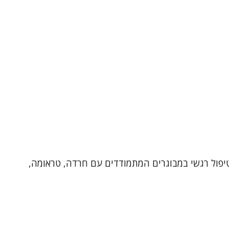
רפיסט בגישה דינאמית , מטפל מוסמך ב-EMDR ובעל ניסיון של שנים בטיפול רגשי במבוגרים המתמודדים עם חרדה, טראומה,