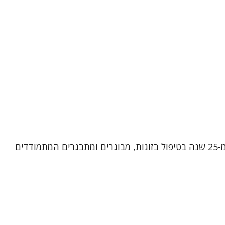
שמי אירית רן, פסיכותרפיסטית, מטפלת בתנועה ומטפלת זוגית ומשפחתית מוסמכת. אני מביאה עמי ניסיון עשיר של למעלה מ-25 שנה בטיפול בזוגות, מבוגרים ומתבגרים המתמודדים