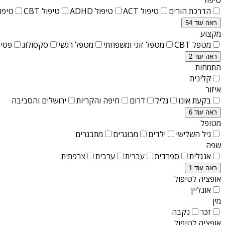
הדרכת הורים
טיפול ACT
טיפול ADHD
טיפול CBT
טיפול T
ראה עוד 54
מקצוע
מטפל CBT
מטפל זוגי ומשפחתי
מטפל רגשי
סקסולוג
פסיכ
ראה עוד 2
התמחות
קלינית
איזור
בקעת אונו
גליל
דרום
חיפה והקריות
ירושלים והסביבה
ראה עוד 6
מטופל
גיל השלישי
ילדים
מבוגרים
מתבגרים
שפה
אנגלית
ספרדית
עברית
ערבית
צרפתית
ראה עוד 1
אופציה לטיפול
אונליין
מין
זכר
נקבה
אופציה לטיפול