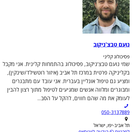
נועם טבצ'ניקוב
פסיכולוג קליני
שמי נועם טבצ'ניקוב, פסיכולוג בהתמחות קלינית. אני מקבל
בקליניקה פרטית במרכז תל אביב (איזור רוטשילד/שינקין),
ומציע גם טיפול אונליין בעברית. אני עובד עם מתבגרים
ומבוגרים ומלווה אנשים שמגיעים לטיפול מתוך רצון להבין
לעומק את מה שהם חווים, להקל על הסב...
050-3137889
תל אביב-יפו, ישראל
לפרטים
הודעה לווטסאפ