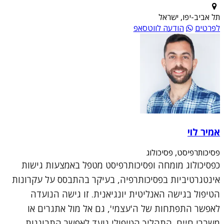
תל אביב-יפו, ישראל
לפרטים
הודעה לווטסאפ
אמיר לוי
פסיכותרפיסט, פסיכולוג
כפסיכולוג מומחה ופסיכותרפיסט מטפל באמצעות גישות
אינטגרטיביות בפסיכותרפיה, בעיקר בהתבסס על עקרונות
הטיפול בגישה האנליטית יונגיאנית. זו גישה הנועדה
לאפשר התפתחות של ה'עצמי', גם אל מול אתגרים או
משברי חיים. התהליך הטיפולי נועד לאפשר התבוננות