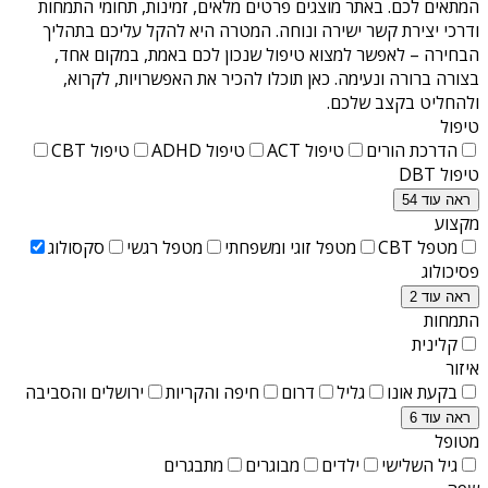
המתאים לכם. באתר מוצגים פרטים מלאים, זמינות, תחומי התמחות
ודרכי יצירת קשר ישירה ונוחה. המטרה היא להקל עליכם בתהליך
הבחירה – לאפשר למצוא טיפול שנכון לכם באמת, במקום אחד,
בצורה ברורה ונעימה. כאן תוכלו להכיר את האפשרויות, לקרוא,
ולהחליט בקצב שלכם.
טיפול
הדרכת הורים
טיפול ACT
טיפול ADHD
טיפול CBT
טיפול DBT
ראה עוד 54
מקצוע
מטפל CBT
מטפל זוגי ומשפחתי
מטפל רגשי
סקסולוג
פסיכולוג
ראה עוד 2
התמחות
קלינית
איזור
בקעת אונו
גליל
דרום
חיפה והקריות
ירושלים והסביבה
ראה עוד 6
מטופל
גיל השלישי
ילדים
מבוגרים
מתבגרים