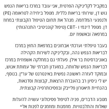
במקביל לקליניקה הפרטית, אני עובד במרכז בריאות הנפש
גוש דן, שירותי בריאות כללית. מטפל ביחידה לטראומה (PE)
ולנפגעי המלחמה. מנהל את תחום הטיפול הקבוצתי במחוז
דן. מטפל דינמי ו -CBT (טיפול קוגניטיבי התנהגותי)
במרפאה ובאשפוז יום.
בעבר טיפלתי וערכתי אבחונים במרפאת החוץ במרכז
לבריאות הנפש גהה, ובקליניקה לשירות הקהילה
באוניברסיטת בר אילן. פעלתי גם במחלקה אשפוזית במרכז
לבריאות הנפש שלוותה, במועדון חברתי של עמותת אנוש,
ובמוקד לעזרה ראשונה נפשית באינטרנט של ער"ן. בנוסף,
יש לי ניסיון רב בהעברת הרצאות, קבוצות וסדנאות,
בהנחיית תיאטרון פלייבק ובפסיכותרפיה קבוצתית.
מטבע הדברים, פניה לטיפול פסיכולוגי עשויה להעלות
שאלות והתלבטויות. מוזמנות ומוזמנים לפנות אליי