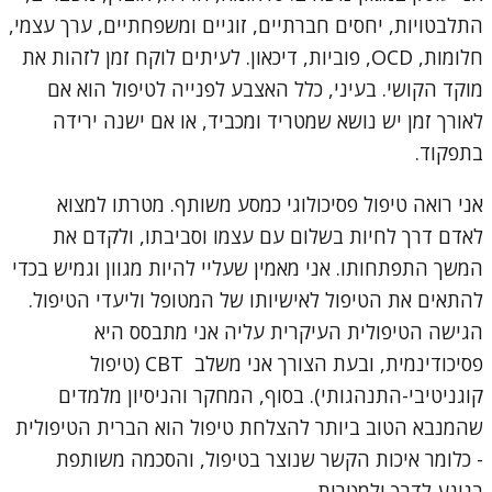
התלבטויות, יחסים חברתיים, זוגיים ומשפחתיים, ערך עצמי,
חלומות, OCD, פוביות, דיכאון. לעיתים לוקח זמן לזהות את
מוקד הקושי. בעיני, כלל האצבע לפנייה לטיפול הוא אם
לאורך זמן יש נושא שמטריד ומכביד, או אם ישנה ירידה
בתפקוד.
אני רואה טיפול פסיכולוגי כמסע משותף. מטרתו למצוא
לאדם דרך לחיות בשלום עם עצמו וסביבתו, ולקדם את
המשך התפתחותו. אני מאמין שעליי להיות מגוון וגמיש בכדי
להתאים את הטיפול לאישיותו של המטופל וליעדי הטיפול.
הגישה הטיפולית העיקרית עליה אני מתבסס היא
פסיכודינמית, ובעת הצורך אני משלב CBT (טיפול
קוגניטיבי-התנהגותי). בסוף, המחקר והניסיון מלמדים
שהמנבא הטוב ביותר להצלחת טיפול הוא הברית הטיפולית
- כלומר איכות הקשר שנוצר בטיפול, והסכמה משותפת
בנוגע לדרך ולמטרות.