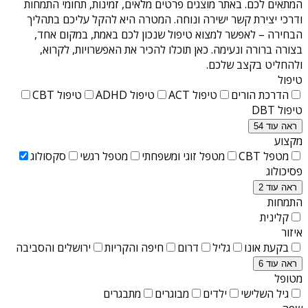
המתאים לכם. באתר מוצגים פרטים מלאים, זמינות, תחומי התמחות
ודרכי יצירת קשר ישירה ונוחה. המטרה היא להקל עליכם בתהליך
הבחירה – לאפשר למצוא טיפול שנכון לכם באמת, במקום אחד,
בצורה ברורה ונעימה. כאן תוכלו להכיר את האפשרויות, לקרוא,
ולהחליט בקצב שלכם.
טיפול
הדרכת הורים
טיפול ACT
טיפול ADHD
טיפול CBT
טיפול DBT
ראה עוד 54
מקצוע
מטפל CBT
מטפל זוגי ומשפחתי
מטפל רגשי
סקסולוג
פסיכולוג
ראה עוד 2
התמחות
קלינית
איזור
בקעת אונו
גליל
דרום
חיפה והקריות
ירושלים והסביבה
ראה עוד 6
מטופל
גיל השלישי
ילדים
מבוגרים
מתבגרים