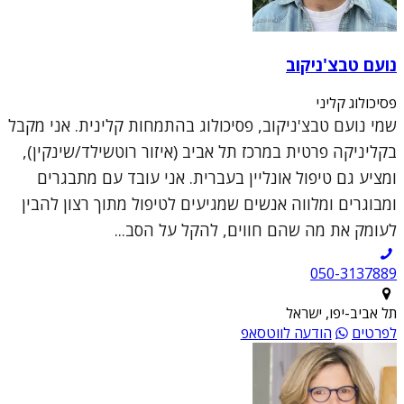
נועם טבצ'ניקוב
פסיכולוג קליני
שמי נועם טבצ'ניקוב, פסיכולוג בהתמחות קלינית. אני מקבל
בקליניקה פרטית במרכז תל אביב (איזור רוטשילד/שינקין),
ומציע גם טיפול אונליין בעברית. אני עובד עם מתבגרים
ומבוגרים ומלווה אנשים שמגיעים לטיפול מתוך רצון להבין
לעומק את מה שהם חווים, להקל על הסב...
050-3137889
תל אביב-יפו, ישראל
לפרטים
הודעה לווטסאפ