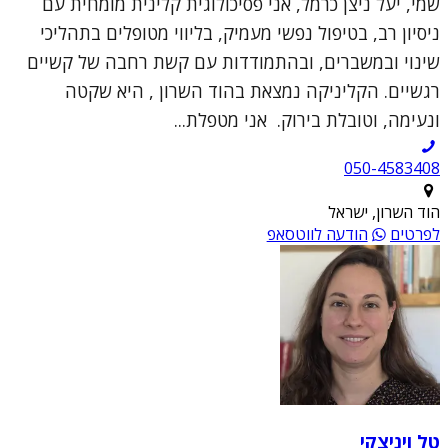
שמי, יעל ניצן כרמל, אני פסיכולוגית קלינית מומחית עם
ניסיון רב, בטיפול נפשי מעמיק, בליווי מטופלים בתהליכי
שינוי ובמשברים, ובהתמודדות עם קשת רחבה של קשיים
רגשיים. הקליניקה נמצאת בהוד השרון , היא שקטה
ונעימה, וטובלת בירוק. אני מטפלת...
050-4583408
הוד השרון, ישראל
לפרטים
הודעה לווטסאפ
טל ויניצקי