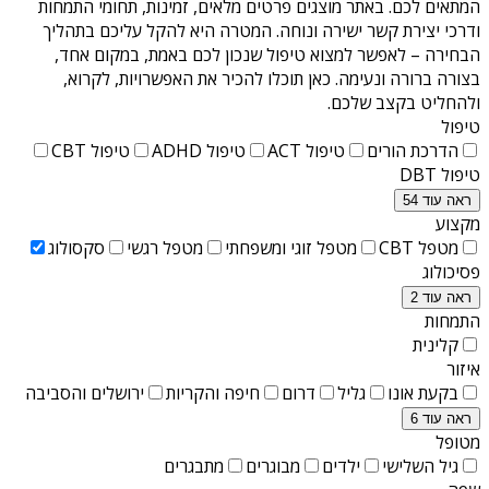
המתאים לכם. באתר מוצגים פרטים מלאים, זמינות, תחומי התמחות
ודרכי יצירת קשר ישירה ונוחה. המטרה היא להקל עליכם בתהליך
הבחירה – לאפשר למצוא טיפול שנכון לכם באמת, במקום אחד,
בצורה ברורה ונעימה. כאן תוכלו להכיר את האפשרויות, לקרוא,
ולהחליט בקצב שלכם.
טיפול
הדרכת הורים
טיפול ACT
טיפול ADHD
טיפול CBT
טיפול DBT
ראה עוד 54
מקצוע
מטפל CBT
מטפל זוגי ומשפחתי
מטפל רגשי
סקסולוג
פסיכולוג
ראה עוד 2
התמחות
קלינית
איזור
בקעת אונו
גליל
דרום
חיפה והקריות
ירושלים והסביבה
ראה עוד 6
מטופל
גיל השלישי
ילדים
מבוגרים
מתבגרים