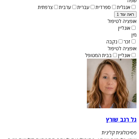
שפה
אנגלית
ספרדית
עברית
ערבית
צרפתית
ראה עוד 1
אופציה לטיפול
אונליין
מין
זכר
נקבה
אופציה לטיפול
אונליין
בבית המטופל
גל רגב שורץ
פסיכולוגית קלינית