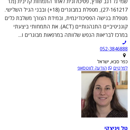
שמי גל רגב שורץ, פסיכולוגית לאחר התמחות קלינית (מ.ר
27-161217), מטפלת במבוגרים (18+) ובבני הגיל השלישי.
מטפלת בגישה הפסיכודינמית, ובמידת הצורך משלבת כלים
קוגניטיביים התנהגותיים (ACT). את התמחותי ביצעתי
במרכז לבריאות הנפש שלוותה במרפאות מבוגרים ו...
052-3846888
כפר סבא, ישראל
לפרטים
הודעה לווטסאפ
טל ויניצקי