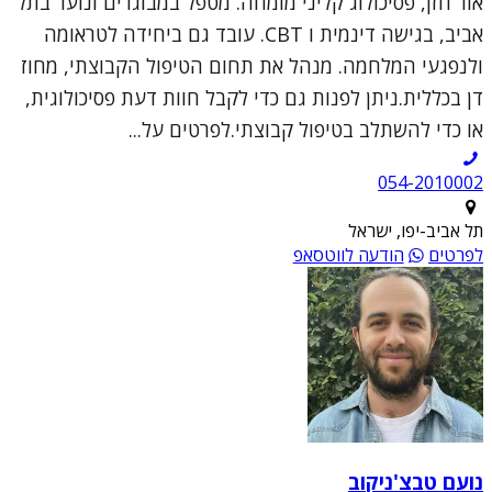
אור חזן, פסיכולוג קליני מומחה. מטפל במבוגרים ונוער בתל
אביב, בגישה דינמית ו CBT. עובד גם ביחידה לטראומה
ולנפגעי המלחמה. מנהל את תחום הטיפול הקבוצתי, מחוז
דן בכללית.ניתן לפנות גם כדי לקבל חוות דעת פסיכולוגית,
או כדי להשתלב בטיפול קבוצתי.לפרטים על...
054-2010002
תל אביב-יפו, ישראל
לפרטים
הודעה לווטסאפ
נועם טבצ'ניקוב