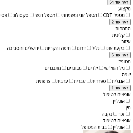
ראה עוד 54
מקצוע
מטפל CBT
מטפל זוגי ומשפחתי
מטפל רגשי
סקסולוג
פסיכ
ראה עוד 2
התמחות
קלינית
איזור
בקעת אונו
גליל
דרום
חיפה והקריות
ירושלים והסביבה
ראה עוד 6
מטופל
גיל השלישי
ילדים
מבוגרים
מתבגרים
שפה
אנגלית
ספרדית
עברית
ערבית
צרפתית
ראה עוד 1
אופציה לטיפול
אונליין
מין
זכר
נקבה
אופציה לטיפול
אונליין
בבית המטופל