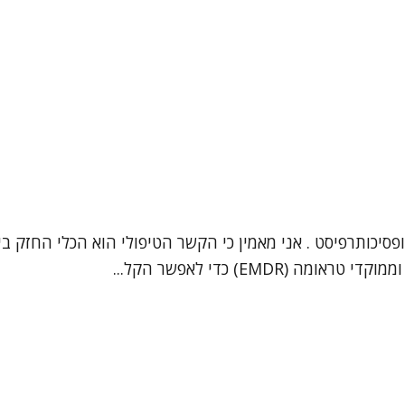
 יצחק שרעבי, עובד סוציאלי קליני (מספר רישיון: 33914) ופסיכותרפיסט . אני מאמין כי הקשר
EM) כדי לאפשר הקל...