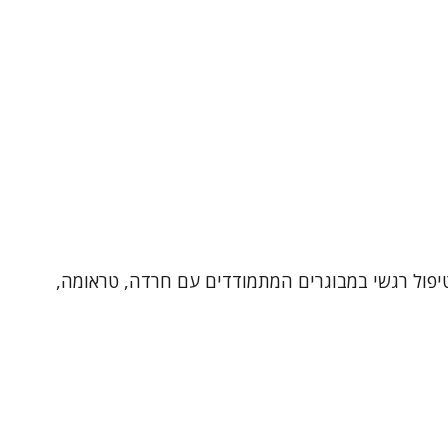
רפיסט בגישה דינאמית , מטפל מוסמך ב-EMDR ובעל ניסיון של שנים בטיפול רגשי במבוגרים המתמודדים עם חרדה, טראומה,