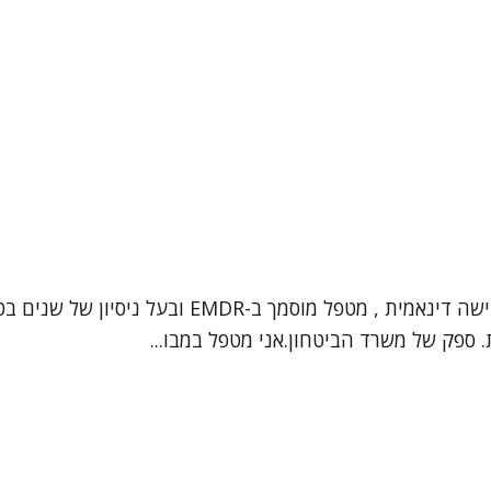
שלום, שמי אליעד יגדל, עובד סוציאלי קליני ופסיכות
. ספק של משרד הביטחון.אני מטפל במבו...