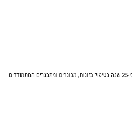
שמי אירית רן, פסיכותרפיסטית, מטפלת בתנועה ומטפלת זוגית ומשפחתית מוסמכת. אני מביאה עמי ניסיון עשיר של למעלה מ-25 שנה בטיפול בזוגות, מבוגרים ומתבגרים המתמודדים