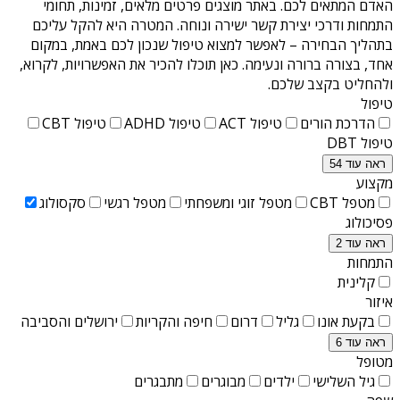
האדם המתאים לכם. באתר מוצגים פרטים מלאים, זמינות, תחומי
התמחות ודרכי יצירת קשר ישירה ונוחה. המטרה היא להקל עליכם
בתהליך הבחירה – לאפשר למצוא טיפול שנכון לכם באמת, במקום
אחד, בצורה ברורה ונעימה. כאן תוכלו להכיר את האפשרויות, לקרוא,
ולהחליט בקצב שלכם.
טיפול
הדרכת הורים
טיפול ACT
טיפול ADHD
טיפול CBT
טיפול DBT
ראה עוד 54
מקצוע
מטפל CBT
מטפל זוגי ומשפחתי
מטפל רגשי
סקסולוג
פסיכולוג
ראה עוד 2
התמחות
קלינית
איזור
בקעת אונו
גליל
דרום
חיפה והקריות
ירושלים והסביבה
ראה עוד 6
מטופל
גיל השלישי
ילדים
מבוגרים
מתבגרים