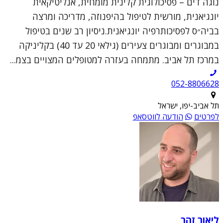
נוגה דים – פסיכולוגית קלינית מומחית, אנליטיקאית
יונגיאנית, מורשית לטיפול בהיפנוזה, מדריכה ומרצה
בביה״ס לפסיכותרפיה יונגיאנית.ניסיון רב שנים בטיפול
במבוגרים ומבוגרים צעירים (גילאי 20 עד 40) בקליניקה
במרכז תל אביב. מתמחה בעזרה למטופלים המצויים בצמ...
052-8806628
תל אביב-יפו, ישראל
לפרטים
הודעה לווטסאפ
ליאור זהר