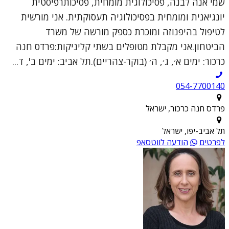
שמי אנה לבנה, פסיכולוגית מומחית, פסיכותרפיסטית
יונגיאנית ומומחית בפסיכולוגיה תעסוקתית. אני מורשית
לטיפול בהיפנוזה ומוכרת כספק מורשה של משרד
הביטחון.אני מקבלת מטופלים בשתי קליניקות:פרדס חנה
כרכור: ימים א׳, ג׳, ה׳ (בוקר-צהריים).תל אביב: ימים ב', ד...
054-7700140
פרדס חנה כרכור, ישראל
תל אביב-יפו, ישראל
לפרטים
הודעה לווטסאפ