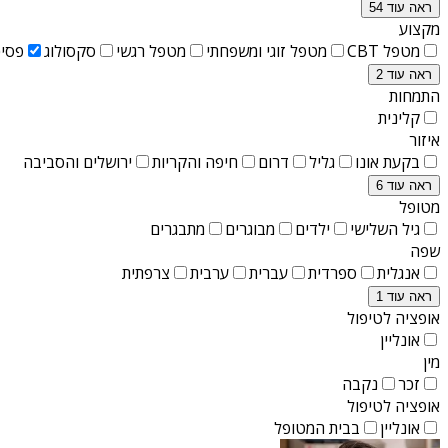
ראה עוד 54
מקצוע
מטפל CBT
מטפל זוגי ומשפחתי
מטפל רגשי
סקסולוג
פסיכ
ראה עוד 2
התמחות
קלינית
איזור
בקעת אונו
גליל
דרום
חיפה והקריות
ירושלים והסביבה
ראה עוד 6
מטופל
גיל השלישי
ילדים
מבוגרים
מתבגרים
שפה
אנגלית
ספרדית
עברית
ערבית
צרפתית
ראה עוד 1
אופציה לטיפול
אונליין
מין
זכר
נקבה
אופציה לטיפול
אונליין
בבית המטופל