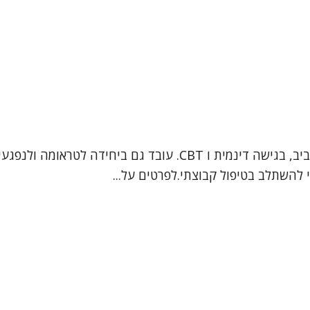
אור חזן, פסיכולוג קליני מומחה. מטפל במבוגרים ונוער בתל אביב, בג
י להשתלב בטיפול קבוצתי.לפרטים על...