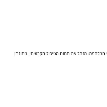
ישה דינמית ו CBT. עובד גם ביחידה לטראומה ולנפגעי המלחמה. מנהל את תחום הטיפול הקבוצתי, מחוז דן