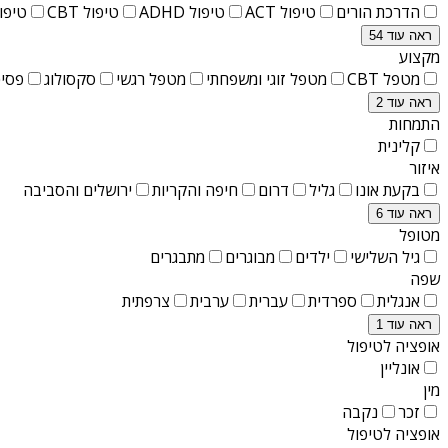
הדרכת הורים
טיפול ACT
טיפול ADHD
טיפול CBT
טיפול T
ראה עוד 54
מקצוע
מטפל CBT
מטפל זוגי ומשפחתי
מטפל רגשי
סקסולוג
פסיכ
ראה עוד 2
התמחות
קלינית
איזור
בקעת אונו
גליל
דרום
חיפה והקריות
ירושלים והסביבה
ראה עוד 6
מטופל
גיל השלישי
ילדים
מבוגרים
מתבגרים
שפה
אנגלית
ספרדית
עברית
ערבית
צרפתית
ראה עוד 1
אופציה לטיפול
אונליין
מין
זכר
נקבה
אופציה לטיפול