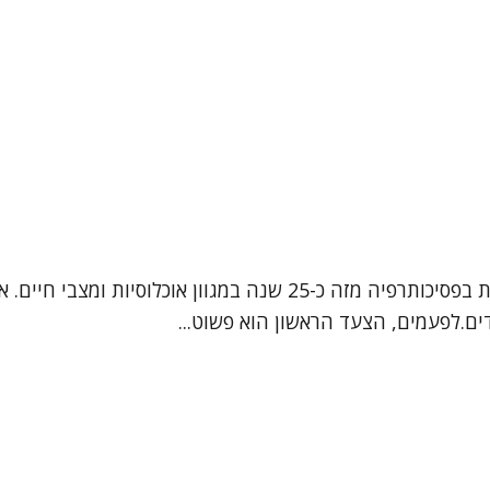
נעים להכיר שמי אפרת, אני עובדת סוציאלית קלינית, המטפלת בפסיכותרפיה
ם.לפעמים, הצעד הראשון הוא פשוט...