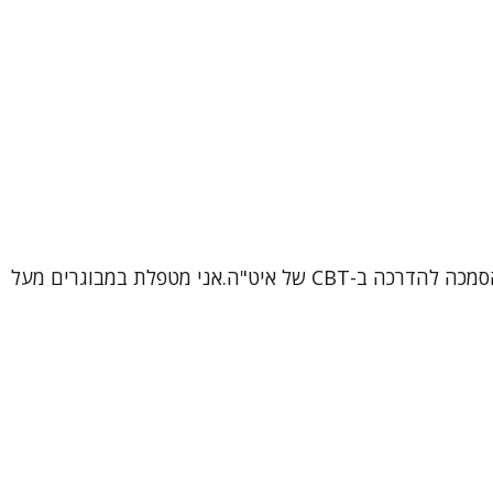
שמי ורוניקה, עובדת סוציאלית קלינית (MSW), פסיכותרפיסטית ומטפלת קוגניטיבית-התנהגותית (CBT) מוסמכת, בתהליך הסמכה להדרכה ב-CBT של איט"ה.אני מטפלת במבוגרים מעל