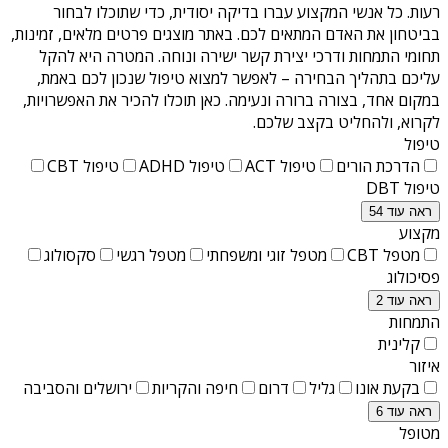
רעות
. כל אנשי המקצוע עברו בדיקה יסודית, כדי שתוכלו לבחור
בביטחון את האדם המתאים לכם. באתר מוצגים פרטים מלאים, זמינות,
תחומי התמחות ודרכי יצירת קשר ישירה ונוחה. המטרה היא להקל
עליכם בתהליך הבחירה – לאפשר למצוא טיפול שנכון לכם באמת,
במקום אחד, בצורה ברורה ונעימה. כאן תוכלו להכיר את האפשרויות,
לקרוא, ולהחליט בקצב שלכם.
טיפול
הדרכת הורים
טיפול ACT
טיפול ADHD
טיפול CBT
טיפול DBT
ראה עוד 54
מקצוע
מטפל CBT
מטפל זוגי ומשפחתי
מטפל רגשי
סקסולוג
פסיכולוג
ראה עוד 2
התמחות
קלינית
איזור
בקעת אונו
גליל
דרום
חיפה והקריות
ירושלים והסביבה
ראה עוד 6
מטופל