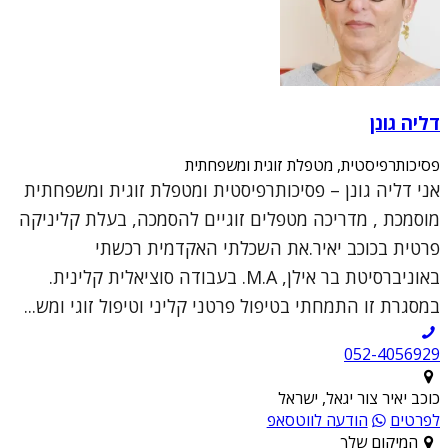
דליה גונן
פסיכותרפיסטית, מטפלת זוגית ומשפחתית
אני דליה גונן – פסיכותרפיסטית ומטפלת זוגית ומשפחתית
מוסמכת , מדריכה מטפלים זוגיים להסמכה, בעלת קליניקה
פרטית בכוכב יאיר.את השכלתי האקדמית רכשתי
באוניברסיטת בר אילן, M.A. בעבודה סוציאלית קלינית.
במסגרת זו התמחתי בטיפול פרטני קליני וטיפול זוגי ומש...
052-4056929
כוכב יאיר צור יגאל, ישראל
לפרטים
הודעה לווטסאפ
המיקום שלך