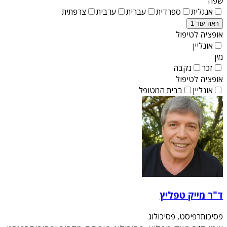
שפה
אנגלית
ספרדית
עברית
ערבית
צרפתית
ראה עוד 1
אופציה לטיפול
אונליין
מין
זכר
נקבה
אופציה לטיפול
אונליין
בבית המטופל
ד"ר מייק טפליץ
פסיכותרפיסט, פסיכולוג