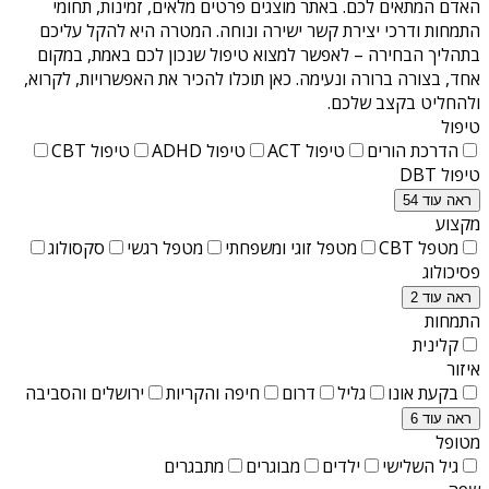
האדם המתאים לכם. באתר מוצגים פרטים מלאים, זמינות, תחומי
התמחות ודרכי יצירת קשר ישירה ונוחה. המטרה היא להקל עליכם
בתהליך הבחירה – לאפשר למצוא טיפול שנכון לכם באמת, במקום
אחד, בצורה ברורה ונעימה. כאן תוכלו להכיר את האפשרויות, לקרוא,
ולהחליט בקצב שלכם.
טיפול
הדרכת הורים
טיפול ACT
טיפול ADHD
טיפול CBT
טיפול DBT
ראה עוד 54
מקצוע
מטפל CBT
מטפל זוגי ומשפחתי
מטפל רגשי
סקסולוג
פסיכולוג
ראה עוד 2
התמחות
קלינית
איזור
בקעת אונו
גליל
דרום
חיפה והקריות
ירושלים והסביבה
ראה עוד 6
מטופל
גיל השלישי
ילדים
מבוגרים
מתבגרים