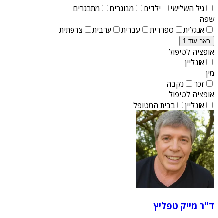
גיל השלישי
ילדים
מבוגרים
מתבגרים
שפה
אנגלית
ספרדית
עברית
ערבית
צרפתית
ראה עוד 1
אופציה לטיפול
אונליין
מין
זכר
נקבה
אופציה לטיפול
אונליין
בבית המטופל
ד"ר מייק טפליץ