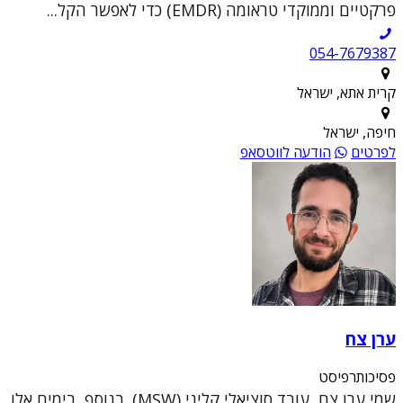
פרקטיים וממוקדי טראומה (EMDR) כדי לאפשר הקל...
054-7679387
קרית אתא, ישראל
חיפה, ישראל
לפרטים
הודעה לווטסאפ
ערן צח
פסיכותרפיסט
שמי ערן צח, עובד סוציאלי קליני (MSW). בנוסף, בימים אלו