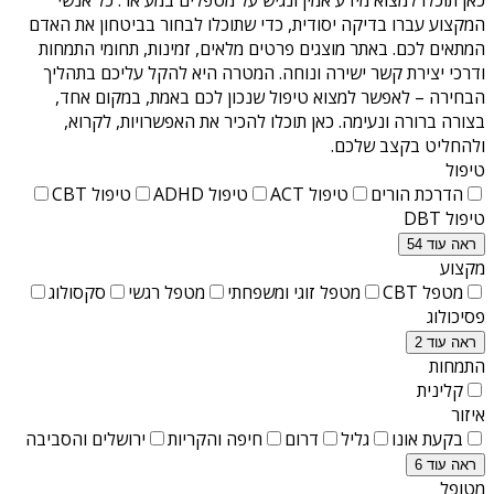
המקצוע עברו בדיקה יסודית, כדי שתוכלו לבחור בביטחון את האדם
המתאים לכם. באתר מוצגים פרטים מלאים, זמינות, תחומי התמחות
ודרכי יצירת קשר ישירה ונוחה. המטרה היא להקל עליכם בתהליך
הבחירה – לאפשר למצוא טיפול שנכון לכם באמת, במקום אחד,
בצורה ברורה ונעימה. כאן תוכלו להכיר את האפשרויות, לקרוא,
ולהחליט בקצב שלכם.
טיפול
הדרכת הורים
טיפול ACT
טיפול ADHD
טיפול CBT
טיפול DBT
ראה עוד 54
מקצוע
מטפל CBT
מטפל זוגי ומשפחתי
מטפל רגשי
סקסולוג
פסיכולוג
ראה עוד 2
התמחות
קלינית
איזור
בקעת אונו
גליל
דרום
חיפה והקריות
ירושלים והסביבה
ראה עוד 6
מטופל