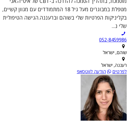
מוסמכת, בתהליך הסמכה להדרכה ב-CBT של איט"ה.אני
מטפלת במבוגרים מעל גיל 18 המתמודדים עם מגוון קשיים,
בקליניקות הפרטיות שלי בשוהם וברעננה.הגישה הטיפולית
שלי נ...
052-8459986
שוהם, ישראל
רעננה, ישראל
לפרטים
הודעה לווטסאפ