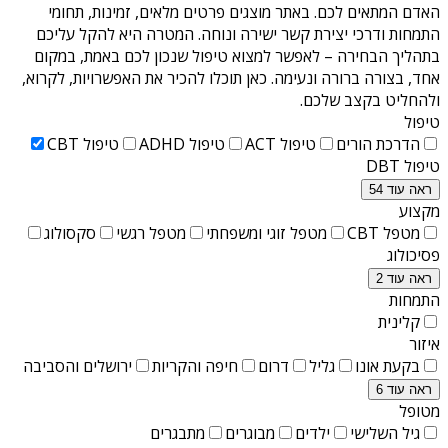
האדם המתאים לכם. באתר מוצגים פרטים מלאים, זמינות, תחומי
התמחות ודרכי יצירת קשר ישירה ונוחה. המטרה היא להקל עליכם
בתהליך הבחירה – לאפשר למצוא טיפול שנכון לכם באמת, במקום
אחד, בצורה ברורה ונעימה. כאן תוכלו להכיר את האפשרויות, לקרוא,
ולהחליט בקצב שלכם.
טיפול
הדרכת הורים
טיפול ACT
טיפול ADHD
טיפול CBT
טיפול DBT
ראה עוד 54
מקצוע
מטפל CBT
מטפל זוגי ומשפחתי
מטפל רגשי
סקסולוג
פסיכולוג
ראה עוד 2
התמחות
קלינית
איזור
בקעת אונו
גליל
דרום
חיפה והקריות
ירושלים והסביבה
ראה עוד 6
מטופל
גיל השלישי
ילדים
מבוגרים
מתבגרים