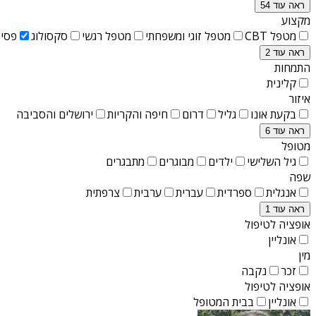
ראה עוד 54
מקצוע
מטפל CBT
מטפל זוגי ומשפחתי
מטפל רגשי
סקסולוג
פסיכ
ראה עוד 2
התמחות
קלינית
איזור
בקעת אונו
גליל
דרום
חיפה והקריות
ירושלים והסביבה
ראה עוד 6
מטופל
גיל השלישי
ילדים
מבוגרים
מתבגרים
שפה
אנגלית
ספרדית
עברית
ערבית
צרפתית
ראה עוד 1
אופציה לטיפול
אונליין
מין
זכר
נקבה
אופציה לטיפול
אונליין
בבית המטופל