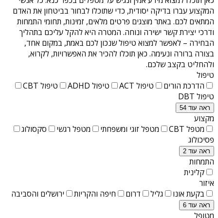
המקצוע עברו בדיקה יסודית, כדי שתוכלו לבחור בביטחון את האדם
המתאים לכם. באתר מוצגים פרטים מלאים, זמינות, תחומי התמחות
ודרכי יצירת קשר ישירה ונוחה. המטרה היא להקל עליכם בתהליך
הבחירה – לאפשר למצוא טיפול שנכון לכם באמת, במקום אחד,
בצורה ברורה ונעימה. כאן תוכלו להכיר את האפשרויות, לקרוא,
ולהחליט בקצב שלכם.
טיפול
הדרכת הורים
טיפול ACT
טיפול ADHD
טיפול CBT
טיפול DBT
ראה עוד 54
מקצוע
מטפל CBT
מטפל זוגי ומשפחתי
מטפל רגשי
סקסולוג
פסיכולוג
ראה עוד 2
התמחות
קלינית
איזור
בקעת אונו
גליל
דרום
חיפה והקריות
ירושלים והסביבה
ראה עוד 6
מטופל