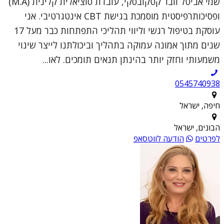
שמי אביטל וובר קטקובסקי, עובדת סוציאלית קלינית (M.A)
ופסיכותרפיסטית מוסמכת בגישת CBT אינטגרטיבי. אני
עוסקת בטיפול רגשי וליווי תהליכי התפתחות כבר מעל 17
שנים מתוך אמונה עמוקה בתהליך וביכולתנו לייצר שינוי
משמעותי וחזק יותר בהינתן תנאים תומכים. לאו...
0545740938
חיפה, ישראל
הבונים, ישראל
לפרטים
הודעה לווטסאפ