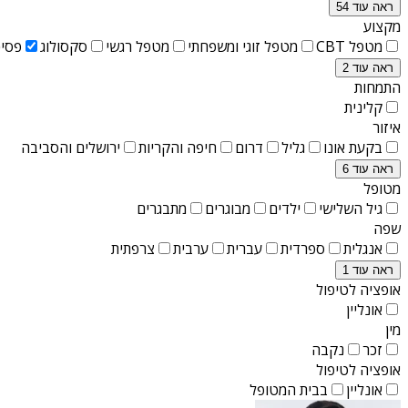
ראה עוד 54
מקצוע
מטפל CBT
מטפל זוגי ומשפחתי
מטפל רגשי
סקסולוג
פסיכ
ראה עוד 2
התמחות
קלינית
איזור
בקעת אונו
גליל
דרום
חיפה והקריות
ירושלים והסביבה
ראה עוד 6
מטופל
גיל השלישי
ילדים
מבוגרים
מתבגרים
שפה
אנגלית
ספרדית
עברית
ערבית
צרפתית
ראה עוד 1
אופציה לטיפול
אונליין
מין
זכר
נקבה
אופציה לטיפול
אונליין
בבית המטופל