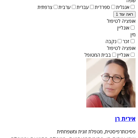
שפה
אנגלית
ספרדית
עברית
ערבית
צרפתית
ראה עוד 1
אופציה לטיפול
אונליין
מין
זכר
נקבה
אופציה לטיפול
אונליין
בבית המטופל
אירית רן
פסיכותרפיסטית, מטפלת זוגית ומשפחתית