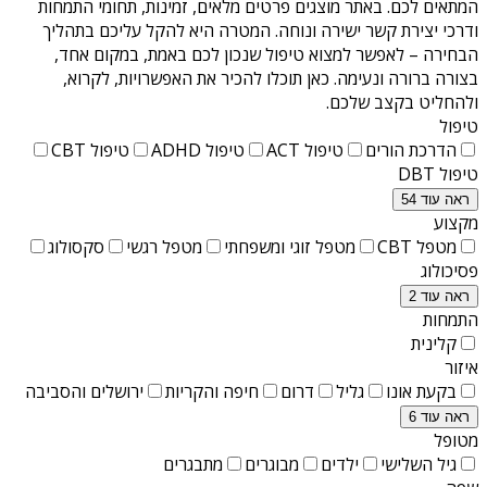
המתאים לכם. באתר מוצגים פרטים מלאים, זמינות, תחומי התמחות
ודרכי יצירת קשר ישירה ונוחה. המטרה היא להקל עליכם בתהליך
הבחירה – לאפשר למצוא טיפול שנכון לכם באמת, במקום אחד,
בצורה ברורה ונעימה. כאן תוכלו להכיר את האפשרויות, לקרוא,
ולהחליט בקצב שלכם.
טיפול
הדרכת הורים
טיפול ACT
טיפול ADHD
טיפול CBT
טיפול DBT
ראה עוד 54
מקצוע
מטפל CBT
מטפל זוגי ומשפחתי
מטפל רגשי
סקסולוג
פסיכולוג
ראה עוד 2
התמחות
קלינית
איזור
בקעת אונו
גליל
דרום
חיפה והקריות
ירושלים והסביבה
ראה עוד 6
מטופל
גיל השלישי
ילדים
מבוגרים
מתבגרים