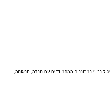
רפיסט בגישה דינאמית , מטפל מוסמך ב-EMDR ובעל ניסיון של שנים בטיפול רגשי במבוגרים המתמודדים עם חרדה, טראומה,