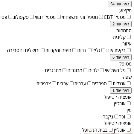
ראה עוד 54
מקצוע
מטפל CBT
מטפל זוגי ומשפחתי
מטפל רגשי
סקסולוג
פסיכ
ראה עוד 2
התמחות
קלינית
איזור
בקעת אונו
גליל
דרום
חיפה והקריות
ירושלים והסביבה
ראה עוד 6
מטופל
גיל השלישי
ילדים
מבוגרים
מתבגרים
שפה
אנגלית
ספרדית
עברית
ערבית
צרפתית
ראה עוד 1
אופציה לטיפול
אונליין
מין
זכר
נקבה
אופציה לטיפול
אונליין
בבית המטופל