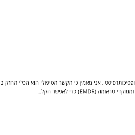
 יצחק שרעבי, עובד סוציאלי קליני (מספר רישיון: 33914) ופסיכותרפיסט . אני מאמין כי הקשר
EM) כדי לאפשר הקל...