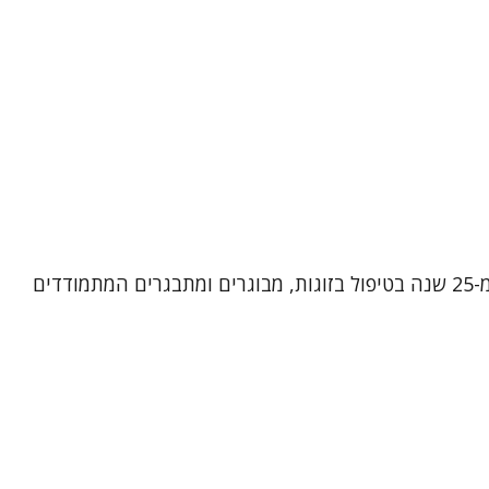
שמי אירית רן, פסיכותרפיסטית, מטפלת בתנועה ומטפלת זוגית ומשפחתית מוסמכת. אני מביאה עמי ניסיון עשיר של למעלה מ-25 שנה בטיפול בזוגות, מבוגרים ומתבגרים המתמודדים