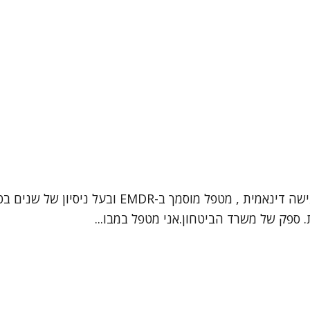
שלום, שמי אליעד יגדל, עובד סוציאלי קליני ופסיכות
. ספק של משרד הביטחון.אני מטפל במבו...