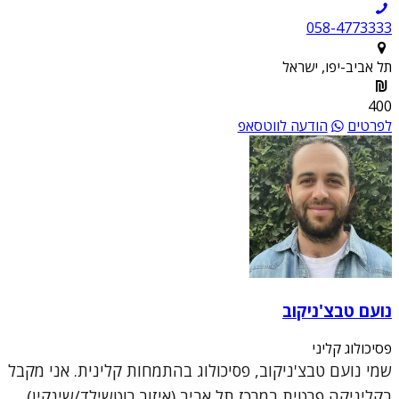
058-4773333
תל אביב-יפו, ישראל
400
לפרטים
הודעה לווטסאפ
נועם טבצ'ניקוב
פסיכולוג קליני
שמי נועם טבצ'ניקוב, פסיכולוג בהתמחות קלינית. אני מקבל
בקליניקה פרטית במרכז תל אביב (איזור רוטשילד/שינקין),