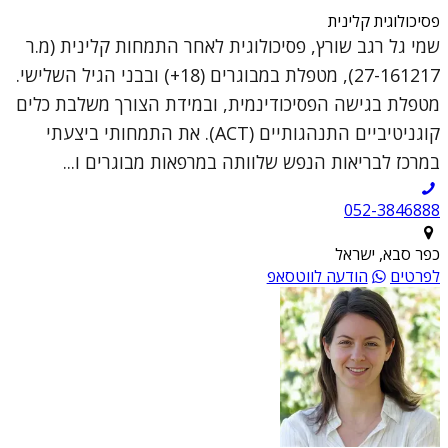
פסיכולוגית קלינית
שמי גל רגב שורץ, פסיכולוגית לאחר התמחות קלינית (מ.ר
27-161217), מטפלת במבוגרים (18+) ובבני הגיל השלישי.
מטפלת בגישה הפסיכודינמית, ובמידת הצורך משלבת כלים
קוגניטיביים התנהגותיים (ACT). את התמחותי ביצעתי
במרכז לבריאות הנפש שלוותה במרפאות מבוגרים ו...
052-3846888
כפר סבא, ישראל
לפרטים
הודעה לווטסאפ