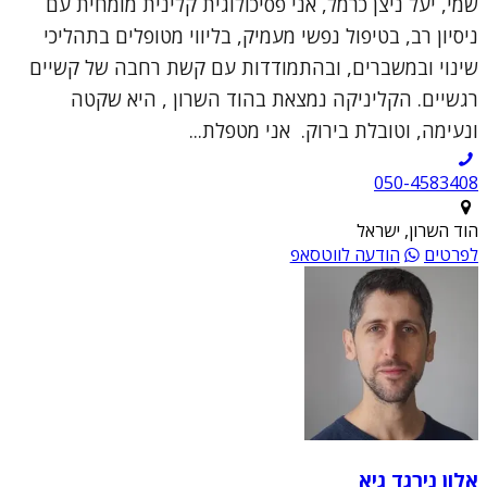
שמי, יעל ניצן כרמל, אני פסיכולוגית קלינית מומחית עם
ניסיון רב, בטיפול נפשי מעמיק, בליווי מטופלים בתהליכי
שינוי ובמשברים, ובהתמודדות עם קשת רחבה של קשיים
רגשיים. הקליניקה נמצאת בהוד השרון , היא שקטה
ונעימה, וטובלת בירוק. אני מטפלת...
050-4583408
הוד השרון, ישראל
לפרטים
הודעה לווטסאפ
אלון נירגד גיא