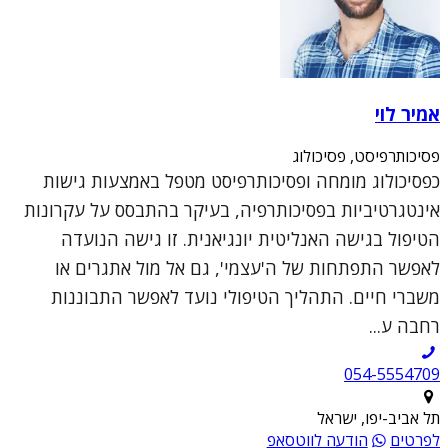
אמיר לוי
פסיכותרפיסט, פסיכולוג
כפסיכולוג מומחה ופסיכותרפיסט מטפל באמצעות גישות
אינטגרטיביות בפסיכותרפיה, בעיקר בהתבסס על עקרונות
הטיפול בגישה האנליטית יונגיאנית. זו גישה הנועדה
לאפשר התפתחות של ה'עצמי', גם אל מול אתגרים או
משברי חיים. התהליך הטיפולי נועד לאפשר התבוננות
רחבה ע...
054-5554709
תל אביב-יפו, ישראל
לפרטים
הודעה לווטסאפ