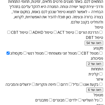
המתאים לכם. באתר מוצגים פרטים מלאים, זמינות, תחומי התמחות
ודרכי יצירת קשר ישירה ונוחה. המטרה היא להקל עליכם בתהליך
הבחירה – לאפשר למצוא טיפול שנכון לכם באמת, במקום אחד,
בצורה ברורה ונעימה. כאן תוכלו להכיר את האפשרויות, לקרוא,
ולהחליט בקצב שלכם.
טיפול
הדרכת הורים
טיפול ACT
טיפול ADHD
טיפול CBT
טיפול DBT
ראה עוד 54
מקצוע
מטפל CBT
מטפל זוגי ומשפחתי
מטפל רגשי
סקסולוג
פסיכולוג
ראה עוד 2
התמחות
קלינית
איזור
בקעת אונו
גליל
דרום
חיפה והקריות
ירושלים והסביבה
ראה עוד 6
מטופל
גיל השלישי
ילדים
מבוגרים
מתבגרים