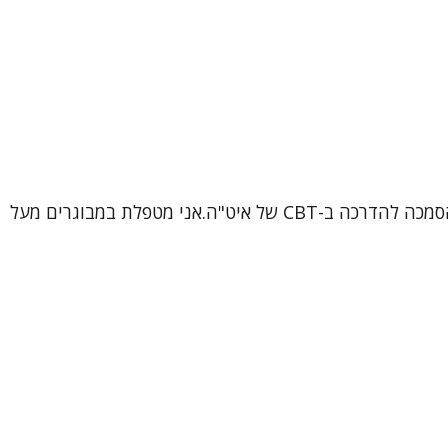
שמי ורוניקה, עובדת סוציאלית קלינית (MSW), פסיכותרפיסטית ומטפלת קוגניטיבית-התנהגותית (CBT) מוסמכת, בתהליך הסמכה להדרכה ב-CBT של איט"ה.אני מטפלת במבוגרים מעל