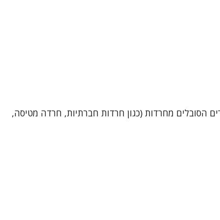
טית עם ניסיון של כ- 30 שנים. מטפלת בבני נוער ובמבוגרים הסובלים מחרדות (כגון חרדות חברתיות, חרדה מטיסה,