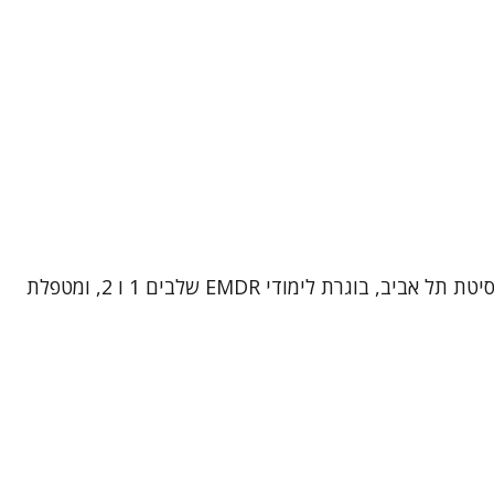
שמי אפרת כפיר יהנה, אני עובדת סוציאלית MSW, ומטפלת EMDR . אני בעלת תואר ראשון ושני בעבודה סוציאלית מאוניברסיטת תל אביב, בוגרת לימודי EMDR שלבים 1 ו 2, ומטפלת