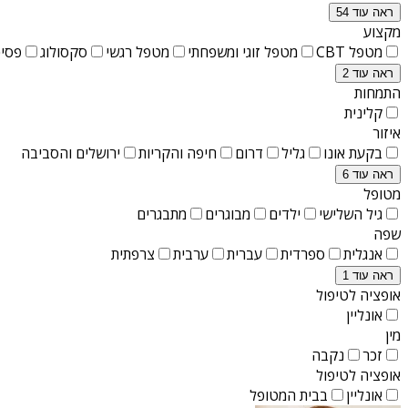
ראה עוד 54
מקצוע
מטפל CBT
מטפל זוגי ומשפחתי
מטפל רגשי
סקסולוג
פסיכ
ראה עוד 2
התמחות
קלינית
איזור
בקעת אונו
גליל
דרום
חיפה והקריות
ירושלים והסביבה
ראה עוד 6
מטופל
גיל השלישי
ילדים
מבוגרים
מתבגרים
שפה
אנגלית
ספרדית
עברית
ערבית
צרפתית
ראה עוד 1
אופציה לטיפול
אונליין
מין
זכר
נקבה
אופציה לטיפול
אונליין
בבית המטופל