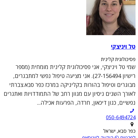
טל ויניצקי
פסיכולוגית קלינית
שמי טל ויניצקי, אני פסיכולוגית קלינית מומחית (מספר
רישיון 27-156494). אני מציעה טיפול נפשי למתבגרים,
מבוגרים וטיפול בהורות בקליניקה במרכז כפר סבא.צברתי
לאורך השנים ניסיון עם מגוון רחב של התמודדויות ואתגרים
נפשיים, כגון דיכאון, חרדה, הפרעות אכילה...
050-6494724
כפר סבא, ישראל
לפרטים
הודעה לווטסאפ