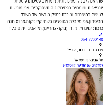
שמי אנה לבנה, פסיכולוגית מומחית, פסיכותרפיסטית
יונגיאנית ומומחית בפסיכולוגיה תעסוקתית. אני מורשית
לטיפול בהיפנוזה ומוכרת כספק מורשה של משרד
הביטחון.אני מקבלת מטופלים בשתי קליניקות:פרדס חנה
כרכור: ימים א׳, ג׳, ה׳ (בוקר-צהריים).תל אביב: ימים ב', ד...
054-7700140
פרדס חנה כרכור, ישראל
תל אביב-יפו, ישראל
לפרטים
הודעה לווטסאפ