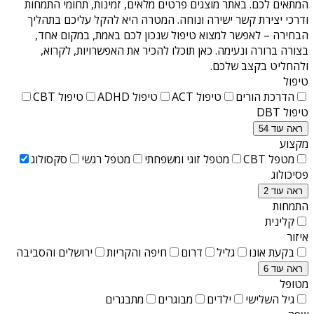
המתאים לכם. באתר מוצגים פרטים מלאים, זמינות, תחומי התמחות
ודרכי יצירת קשר ישירה ונוחה. המטרה היא להקל עליכם בתהליך
הבחירה – לאפשר למצוא טיפול שנכון לכם באמת, במקום אחד,
בצורה ברורה ונעימה. כאן תוכלו להכיר את האפשרויות, לקרוא,
ולהחליט בקצב שלכם.
טיפול
הדרכת הורים
טיפול ACT
טיפול ADHD
טיפול CBT
טיפול DBT
ראה עוד 54
מקצוע
מטפל CBT
מטפל זוגי ומשפחתי
מטפל רגשי
סקסולוג
פסיכולוג
ראה עוד 2
התמחות
קלינית
איזור
בקעת אונו
גליל
דרום
חיפה והקריות
ירושלים והסביבה
ראה עוד 6
מטופל
גיל השלישי
ילדים
מבוגרים
מתבגרים