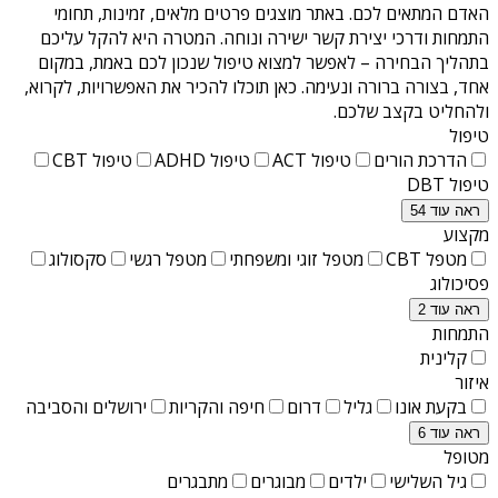
האדם המתאים לכם. באתר מוצגים פרטים מלאים, זמינות, תחומי
התמחות ודרכי יצירת קשר ישירה ונוחה. המטרה היא להקל עליכם
בתהליך הבחירה – לאפשר למצוא טיפול שנכון לכם באמת, במקום
אחד, בצורה ברורה ונעימה. כאן תוכלו להכיר את האפשרויות, לקרוא,
ולהחליט בקצב שלכם.
טיפול
הדרכת הורים
טיפול ACT
טיפול ADHD
טיפול CBT
טיפול DBT
ראה עוד 54
מקצוע
מטפל CBT
מטפל זוגי ומשפחתי
מטפל רגשי
סקסולוג
פסיכולוג
ראה עוד 2
התמחות
קלינית
איזור
בקעת אונו
גליל
דרום
חיפה והקריות
ירושלים והסביבה
ראה עוד 6
מטופל
גיל השלישי
ילדים
מבוגרים
מתבגרים