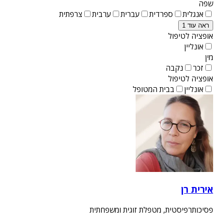
שפה
אנגלית
ספרדית
עברית
ערבית
צרפתית
ראה עוד 1
אופציה לטיפול
אונליין
מין
זכר
נקבה
אופציה לטיפול
אונליין
בבית המטופל
אירית רן
פסיכותרפיסטית, מטפלת זוגית ומשפחתית