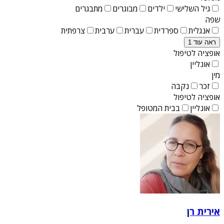
גיל השלישי
ילדים
מבוגרים
מתבגרים
שפה
אנגלית
ספרדית
עברית
ערבית
צרפתית
ראה עוד 1
אופציה לטיפול
אונליין
מין
זכר
נקבה
אופציה לטיפול
אונליין
בבית המטופל
אירית רן