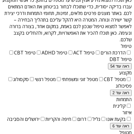
עברו בדיקה יסודית, כדי שתוכלו לבחור בביטחון את האדם המתאים
לכם. באתר מוצגים פרטים מלאים, זמינות, תחומי התמחות ודרכי יצירת
קשר ישירה ונוחה. המטרה היא להקל עליכם בתהליך הבחירה –
לאפשר למצוא טיפול שנכון לכם באמת, במקום אחד, בצורה ברורה
ונעימה. כאן תוכלו להכיר את האפשרויות, לקרוא, ולהחליט בקצב
שלכם.
טיפול
הדרכת הורים
טיפול ACT
טיפול ADHD
טיפול CBT
טיפול DBT
ראה עוד 54
מקצוע
מטפל CBT
מטפל זוגי ומשפחתי
מטפל רגשי
סקסולוג
פסיכולוג
ראה עוד 2
התמחות
קלינית
איזור
בקעת אונו
גליל
דרום
חיפה והקריות
ירושלים והסביבה
ראה עוד 6
מטופל