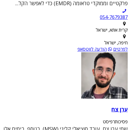
פרקטיים וממוקדי טראומה (EMDR) כדי לאפשר הקל...
054-7679387
קרית אתא, ישראל
חיפה, ישראל
לפרטים
הודעה לווטסאפ
ערן צח
פסיכותרפיסט
שמי ערן צח, עובד סוציאלי קליני (MSW). בנוסף, בימים אלו