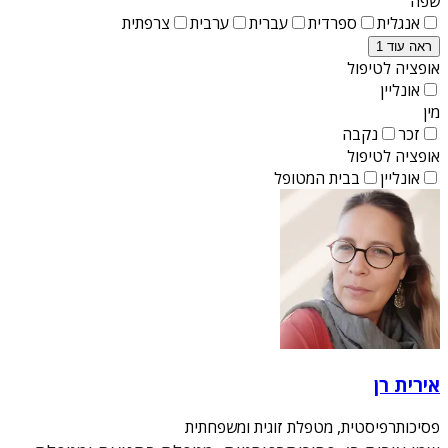
שפה
אנגלית
ספרדית
עברית
ערבית
צרפתית
ראה עוד 1
אופציה לטיפול
אונליין
מין
זכר
נקבה
אופציה לטיפול
אונליין
בבית המטופל
אירית רן
פסיכותרפיסטית, מטפלת זוגית ומשפחתית