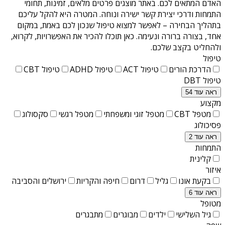
האדם המתאים לכם. באתר מוצגים פרטים מלאים, זמינות, תחומי
התמחות ודרכי יצירת קשר ישירה ונוחה. המטרה היא להקל עליכם
בתהליך הבחירה – לאפשר למצוא טיפול שנכון לכם באמת, במקום
אחד, בצורה ברורה ונעימה. כאן תוכלו להכיר את האפשרויות, לקרוא,
ולהחליט בקצב שלכם.
טיפול
הדרכת הורים
טיפול ACT
טיפול ADHD
טיפול CBT
טיפול DBT
ראה עוד 54
מקצוע
מטפל CBT
מטפל זוגי ומשפחתי
מטפל רגשי
סקסולוג
פסיכולוג
ראה עוד 2
התמחות
קלינית
איזור
בקעת אונו
גליל
דרום
חיפה והקריות
ירושלים והסביבה
ראה עוד 6
מטופל
גיל השלישי
ילדים
מבוגרים
מתבגרים