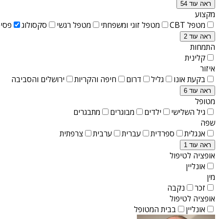
ראה עוד 54
מקצוע
מטפל CBT
מטפל זוגי ומשפחתי
מטפל רגשי
סקסולוג
פסיכ
ראה עוד 2
התמחות
קלינית
איזור
בקעת אונו
גליל
דרום
חיפה והקריות
ירושלים והסביבה
ראה עוד 6
מטופל
גיל השלישי
ילדים
מבוגרים
מתבגרים
שפה
אנגלית
ספרדית
עברית
ערבית
צרפתית
ראה עוד 1
אופציה לטיפול
אונליין
מין
זכר
נקבה
אופציה לטיפול
אונליין
בבית המטופל