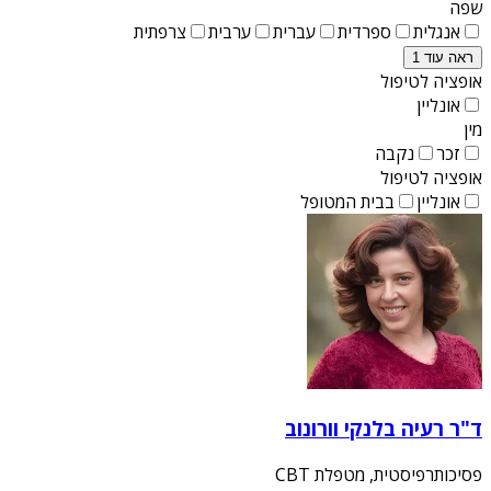
שפה
אנגלית
ספרדית
עברית
ערבית
צרפתית
ראה עוד 1
אופציה לטיפול
אונליין
מין
זכר
נקבה
אופציה לטיפול
אונליין
בבית המטופל
ד"ר רעיה בלנקי וורונוב
פסיכותרפיסטית, מטפלת CBT