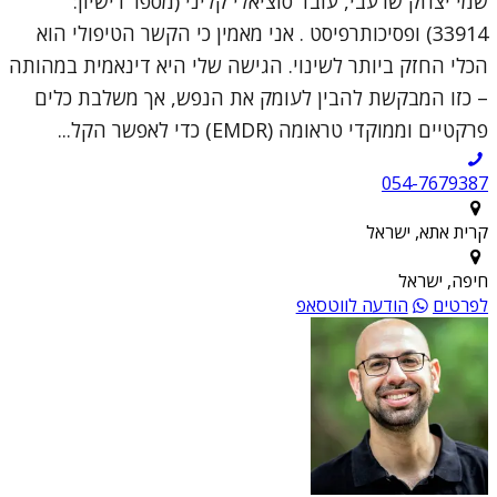
שמי יצחק שרעבי, עובד סוציאלי קליני (מספר רישיון:
33914) ופסיכותרפיסט . אני מאמין כי הקשר הטיפולי הוא
הכלי החזק ביותר לשינוי. הגישה שלי היא דינאמית במהותה
– כזו המבקשת להבין לעומק את הנפש, אך משלבת כלים
פרקטיים וממוקדי טראומה (EMDR) כדי לאפשר הקל...
054-7679387
קרית אתא, ישראל
חיפה, ישראל
לפרטים
הודעה לווטסאפ