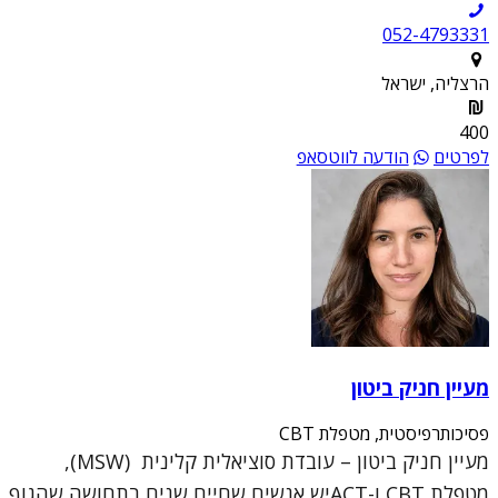
052-4793331
הרצליה, ישראל
400
לפרטים
הודעה לווטסאפ
מעיין חניק ביטון
פסיכותרפיסטית, מטפלת CBT
מעיין חניק ביטון – עובדת סוציאלית קלינית (MSW),
מטפלת CBT ו-ACTיש אנשים שחיים שנים בתחושה שהגוף