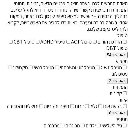
האדם המתאים לכם. באתר מוצגים פרטים מלאים, זמינות, תחומי
התמחות ודרכי יצירת קשר ישירה ונוחה. המטרה היא להקל עליכם
בתהליך הבחירה – לאפשר למצוא טיפול שנכון לכם באמת, במקום
אחד, בצורה ברורה ונעימה. כאן תוכלו להכיר את האפשרויות, לקרוא,
ולהחליט בקצב שלכם.
טיפול
הדרכת הורים
טיפול ACT
טיפול ADHD
טיפול CBT
טיפול DBT
ראה עוד 54
מקצוע
מטפל CBT
מטפל זוגי ומשפחתי
מטפל רגשי
סקסולוג
פסיכולוג
ראה עוד 2
התמחות
קלינית
איזור
בקעת אונו
גליל
דרום
חיפה והקריות
ירושלים והסביבה
ראה עוד 6
מטופל
גיל השלישי
ילדים
מבוגרים
מתבגרים