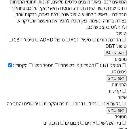
המתאים לכם. באתר מוצגים פרטים מלאים, זמינות, תחומי התמחות
ודרכי יצירת קשר ישירה ונוחה. המטרה היא להקל עליכם בתהליך
הבחירה – לאפשר למצוא טיפול שנכון לכם באמת, במקום אחד,
בצורה ברורה ונעימה. כאן תוכלו להכיר את האפשרויות, לקרוא,
ולהחליט בקצב שלכם.
טיפול
הדרכת הורים
טיפול ACT
טיפול ADHD
טיפול CBT
טיפול DBT
ראה עוד 54
מקצוע
מטפל CBT
מטפל זוגי ומשפחתי
מטפל רגשי
סקסולוג
פסיכולוג
ראה עוד 2
התמחות
קלינית
איזור
בקעת אונו
גליל
דרום
חיפה והקריות
ירושלים והסביבה
ראה עוד 6
מטופל
גיל השלישי
ילדים
מבוגרים
מתבגרים