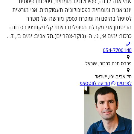
שמי אנה לבנה, פסיכולוגית מומחית, פסיכותרפיסטית
יונגיאנית ומומחית בפסיכולוגיה תעסוקתית. אני מורשית
לטיפול בהיפנוזה ומוכרת כספק מורשה של משרד
הביטחון.אני מקבלת מטופלים בשתי קליניקות:פרדס חנה
כרכור: ימים א׳, ג׳, ה׳ (בוקר-צהריים).תל אביב: ימים ב', ד...
054-7700140
פרדס חנה כרכור, ישראל
תל אביב-יפו, ישראל
לפרטים
הודעה לווטסאפ