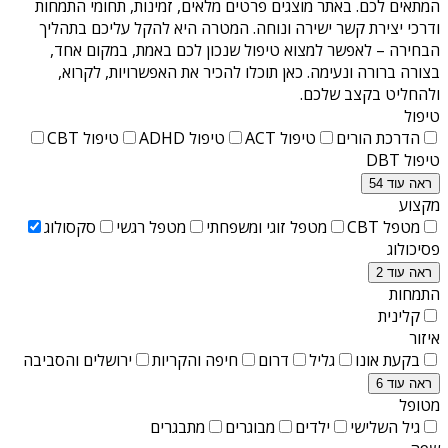
המתאים לכם. באתר מוצגים פרטים מלאים, זמינות, תחומי התמחות
ודרכי יצירת קשר ישירה ונוחה. המטרה היא להקל עליכם בתהליך
הבחירה – לאפשר למצוא טיפול שנכון לכם באמת, במקום אחד,
בצורה ברורה ונעימה. כאן תוכלו להכיר את האפשרויות, לקרוא,
ולהחליט בקצב שלכם.
טיפול
הדרכת הורים
טיפול ACT
טיפול ADHD
טיפול CBT
טיפול DBT
ראה עוד 54
מקצוע
מטפל CBT
מטפל זוגי ומשפחתי
מטפל רגשי
סקסולוג
פסיכולוג
ראה עוד 2
התמחות
קלינית
איזור
בקעת אונו
גליל
דרום
חיפה והקריות
ירושלים והסביבה
ראה עוד 6
מטופל
גיל השלישי
ילדים
מבוגרים
מתבגרים