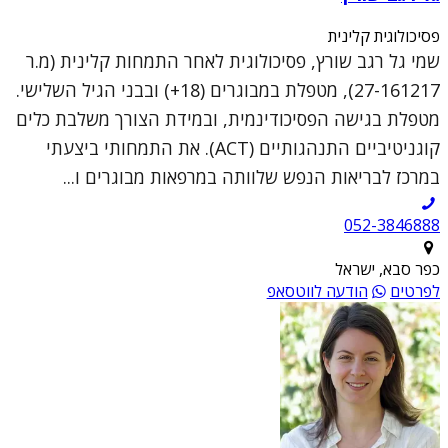
פסיכולוגית קלינית
שמי גל רגב שורץ, פסיכולוגית לאחר התמחות קלינית (מ.ר
27-161217), מטפלת במבוגרים (18+) ובבני הגיל השלישי.
מטפלת בגישה הפסיכודינמית, ובמידת הצורך משלבת כלים
קוגניטיביים התנהגותיים (ACT). את התמחותי ביצעתי
במרכז לבריאות הנפש שלוותה במרפאות מבוגרים ו...
052-3846888
כפר סבא, ישראל
לפרטים
הודעה לווטסאפ