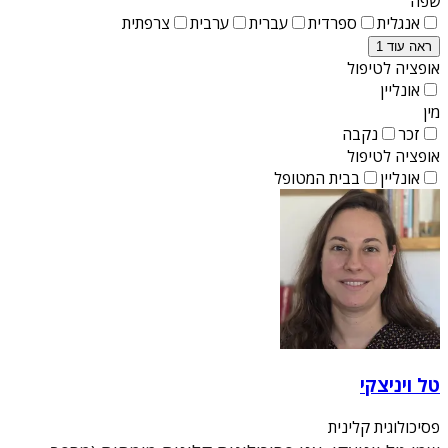
שפה
אנגלית
ספרדית
עברית
ערבית
צרפתית
ראה עוד 1
אופציה לטיפול
אונליין
מין
זכר
נקבה
אופציה לטיפול
אונליין
בבית המטופל
טל ויניצקי
פסיכולוגית קלינית