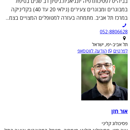
בביה״ס לפסיכותרפיה יונגיאנית.ניסיון רב שנים בטיפול
במבוגרים ומבוגרים צעירים (גילאי 20 עד 40) בקליניקה
במרכז תל אביב. מתמחה בעזרה למטופלים המצויים בצמ...
052-8806628
תל אביב-יפו, ישראל
לפרטים
הודעה לווטסאפ
אור חזן
פסיכולוג קליני