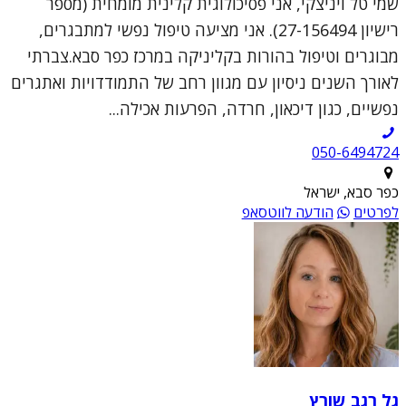
שמי טל ויניצקי, אני פסיכולוגית קלינית מומחית (מספר
רישיון 27-156494). אני מציעה טיפול נפשי למתבגרים,
מבוגרים וטיפול בהורות בקליניקה במרכז כפר סבא.צברתי
לאורך השנים ניסיון עם מגוון רחב של התמודדויות ואתגרים
נפשיים, כגון דיכאון, חרדה, הפרעות אכילה...
050-6494724
כפר סבא, ישראל
לפרטים
הודעה לווטסאפ
גל רגב שורץ