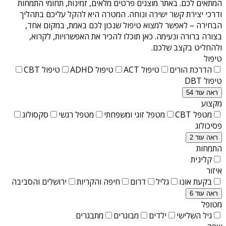
המתאים לכם. באתר מוצגים פרטים מלאים, זמינות, תחומי התמחות
ודרכי יצירת קשר ישירה ונוחה. המטרה היא להקל עליכם בתהליך
הבחירה – לאפשר למצוא טיפול שנכון לכם באמת, במקום אחד,
בצורה ברורה ונעימה. כאן תוכלו להכיר את האפשרויות, לקרוא,
ולהחליט בקצב שלכם.
טיפול
הדרכת הורים
טיפול ACT
טיפול ADHD
טיפול CBT
טיפול DBT
ראה עוד 54
מקצוע
מטפל CBT
מטפל זוגי ומשפחתי
מטפל רגשי
סקסולוג
פסיכולוג
ראה עוד 2
התמחות
קלינית
איזור
בקעת אונו
גליל
דרום
חיפה והקריות
ירושלים והסביבה
ראה עוד 6
מטופל
גיל השלישי
ילדים
מבוגרים
מתבגרים