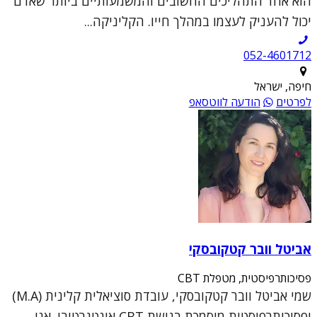
הוא אחד התהליכים החשובים והמשמעותיים ביותר שאדם
יכול להעניק לעצמו במהלך חייו. הקליניקה...
052-4601712
חיפה, ישראל
לפרטים
הודעה לווטסאפ
אביטל וובר קטקובסקי
פסיכותרפיסטית, מטפלת CBT
שמי אביטל וובר קטקובסקי, עובדת סוציאלית קלינית (M.A)
ופסיכותרפיסטית מוסמכת בגישת CBT אינטגרטיבי. אני