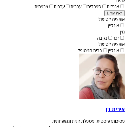
שפה
אנגלית
ספרדית
עברית
ערבית
צרפתית
ראה עוד 1
אופציה לטיפול
אונליין
מין
זכר
נקבה
אופציה לטיפול
אונליין
בבית המטופל
אירית רן
פסיכותרפיסטית, מטפלת זוגית ומשפחתית