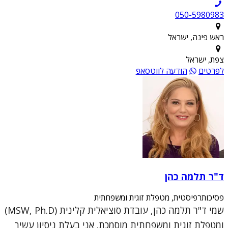
050-5980983
ראש פינה, ישראל
צפת, ישראל
לפרטים
הודעה לווטסאפ
ד"ר תלמה כהן
פסיכותרפיסטית, מטפלת זוגית ומשפחתית
שמי ד"ר תלמה כהן, עובדת סוציאלית קלינית (MSW, Ph.D)
ומטפלת זוגית ומשפחתית מוסמכת. אני בעלת ניסיון עשיר