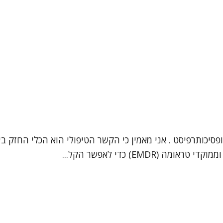
 יצחק שרעבי, עובד סוציאלי קליני (מספר רישיון: 33914) ופסיכותרפיסט . אני מאמין כי הקשר
EM) כדי לאפשר הקל...