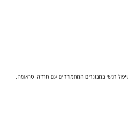
רפיסט בגישה דינאמית , מטפל מוסמך ב-EMDR ובעל ניסיון של שנים בטיפול רגשי במבוגרים המתמודדים עם חרדה, טראומה,