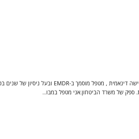
שלום, שמי אליעד יגדל, עובד סוציאלי קליני ופסיכות
. ספק של משרד הביטחון.אני מטפל במבו...