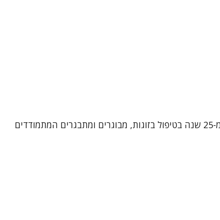
שמי אירית רן, פסיכותרפיסטית, מטפלת בתנועה ומטפלת זוגית ומשפחתית מוסמכת. אני מביאה עמי ניסיון עשיר של למעלה מ-25 שנה בטיפול בזוגות, מבוגרים ומתבגרים המתמודדים