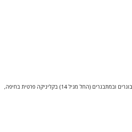
שמי ערן צח, עובד סוציאלי קליני (MSW). בנוסף, בימים אלו אני נמצא בשלבי סיום של הכשרתי כפסיכותרפיסט.אני מטפל במבוגרים ובמתבגרים (החל מגיל 14) בקליניקה פרטית בחיפה,