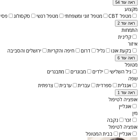
ראה עוד 54
מקצוע
מטפל CBT
מטפל זוגי ומשפחתי
מטפל רגשי
סקסולוג
פסיכ
ראה עוד 2
התמחות
קלינית
איזור
בקעת אונו
גליל
דרום
חיפה והקריות
ירושלים והסביבה
ראה עוד 6
מטופל
גיל השלישי
ילדים
מבוגרים
מתבגרים
שפה
אנגלית
ספרדית
עברית
ערבית
צרפתית
ראה עוד 1
אופציה לטיפול
אונליין
מין
זכר
נקבה
אופציה לטיפול
אונליין
בבית המטופל