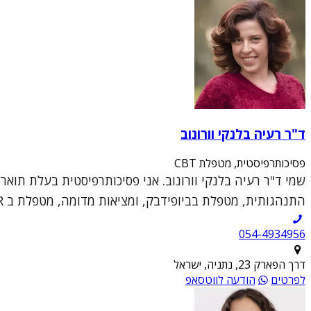
ד"ר רעיה בלנקי וורונוב
פסיכותרפיסטית, מטפלת CBT
התנהגותית, מטפלת בביופידבק, ומציאות מדומה, מטפלת ב DBT, EMDR, מטפלת דיאדית, מנחה קבוצ...
054-4934956
דרך הפארק 23, נתניה, ישראל
לפרטים
הודעה לווטסאפ