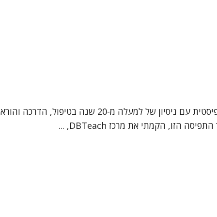
שמי דבורי חדרי-חביב. אני עובדת סוציאלית קלינית ופסיכות
הזו, הקמתי את מרכז DBTeach, ...