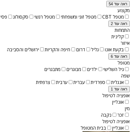
ראה עוד 54
מקצוע
מטפל CBT
מטפל זוגי ומשפחתי
מטפל רגשי
סקסולוג
פסיכ
ראה עוד 2
התמחות
קלינית
איזור
בקעת אונו
גליל
דרום
חיפה והקריות
ירושלים והסביבה
ראה עוד 6
מטופל
גיל השלישי
ילדים
מבוגרים
מתבגרים
שפה
אנגלית
ספרדית
עברית
ערבית
צרפתית
ראה עוד 1
אופציה לטיפול
אונליין
מין
זכר
נקבה
אופציה לטיפול
אונליין
בבית המטופל