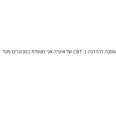
שמי ורוניקה, עובדת סוציאלית קלינית (MSW), פסיכותרפיסטית ומטפלת קוגניטיבית-התנהגותית (CBT) מוסמכת, בתהליך הסמכה להדרכה ב-CBT של איט"ה.אני מטפלת במבוגרים מעל