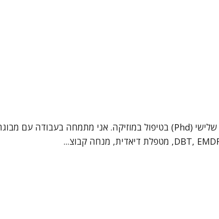
שמי ד"ר רעיה בלנקי וורונוב. אני פסיכותרפיסטית בעלת תואר שלישי (Phd) בטיפול במו