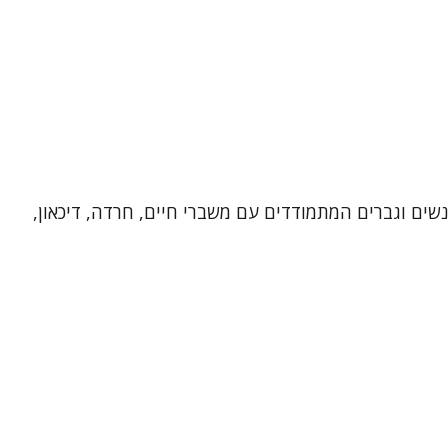
 רגשי בכפר סבא. אני מלווה נשים וגברים המתמודדים עם משברי חיים, חרדה, דיכאון,