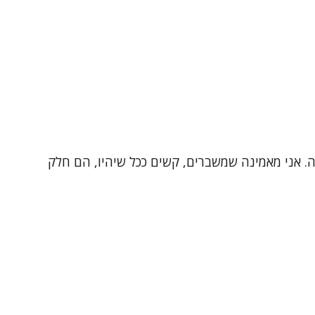
רפיסטית עם ניסיון של למעלה מ-20 שנה בטיפול, הדרכה והוראה. אני מאמינה שמשברים, קשים ככל שיהיו, הם חלק