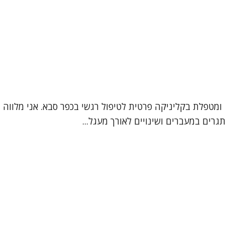
מי ליזי קשירין שמואלי, אני עובדת סוציאלית קלינית (MSW) ומטפלת בקליניקה פרטית לטיפול
רים במעברים ושינויים לאורך מעגל...