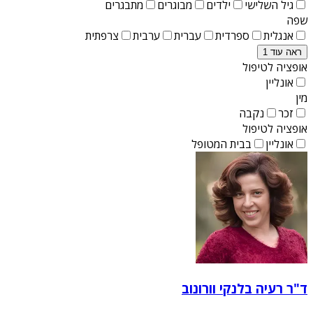
גיל השלישי
ילדים
מבוגרים
מתבגרים
שפה
אנגלית
ספרדית
עברית
ערבית
צרפתית
ראה עוד 1
אופציה לטיפול
אונליין
מין
זכר
נקבה
אופציה לטיפול
אונליין
בבית המטופל
ד"ר רעיה בלנקי וורונוב