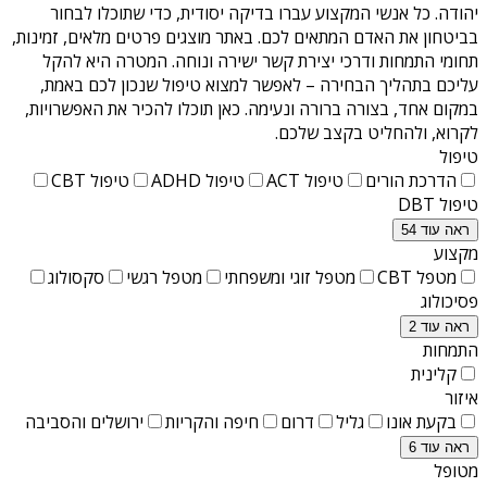
יהודה
. כל אנשי המקצוע עברו בדיקה יסודית, כדי שתוכלו לבחור
בביטחון את האדם המתאים לכם. באתר מוצגים פרטים מלאים, זמינות,
תחומי התמחות ודרכי יצירת קשר ישירה ונוחה. המטרה היא להקל
עליכם בתהליך הבחירה – לאפשר למצוא טיפול שנכון לכם באמת,
במקום אחד, בצורה ברורה ונעימה. כאן תוכלו להכיר את האפשרויות,
לקרוא, ולהחליט בקצב שלכם.
טיפול
הדרכת הורים
טיפול ACT
טיפול ADHD
טיפול CBT
טיפול DBT
ראה עוד 54
מקצוע
מטפל CBT
מטפל זוגי ומשפחתי
מטפל רגשי
סקסולוג
פסיכולוג
ראה עוד 2
התמחות
קלינית
איזור
בקעת אונו
גליל
דרום
חיפה והקריות
ירושלים והסביבה
ראה עוד 6
מטופל