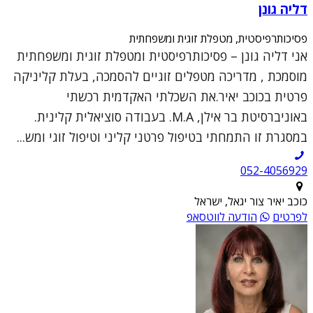
דליה גונן
פסיכותרפיסטית, מטפלת זוגית ומשפחתית
אני דליה גונן – פסיכותרפיסטית ומטפלת זוגית ומשפחתית
מוסמכת , מדריכה מטפלים זוגיים להסמכה, בעלת קליניקה
פרטית בכוכב יאיר.את השכלתי האקדמית רכשתי
באוניברסיטת בר אילן, M.A. בעבודה סוציאלית קלינית.
במסגרת זו התמחתי בטיפול פרטני קליני וטיפול זוגי ומש...
052-4056929
כוכב יאיר צור יגאל, ישראל
לפרטים
הודעה לווטסאפ