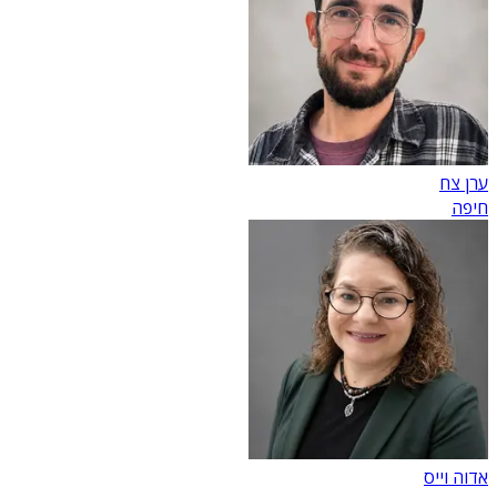
ערן צח
חיפה
אדוה וייס