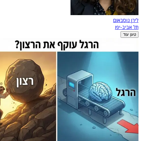
לירן נוסבאום
תל אביב-יפו
טען עוד