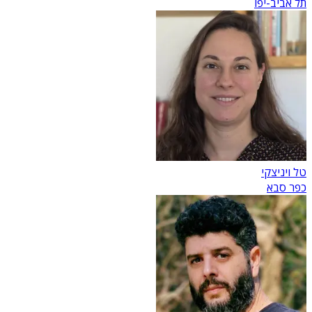
תל אביב-יפו
טל ויניצקי
כפר סבא