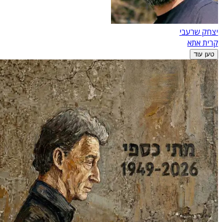
יצחק שרעבי
קרית אתא
טען עוד