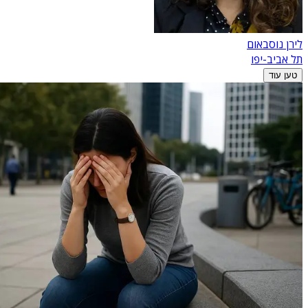
לירן נוסבאום
תל אביב-יפו
טען עוד