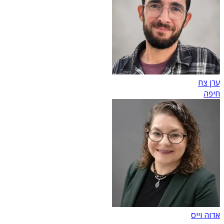
ערן צח
חיפה
אדוה וייס