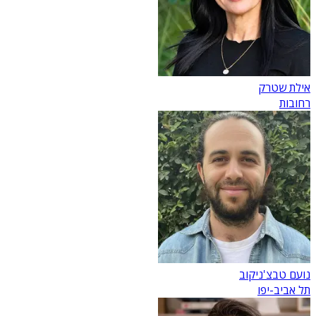
אילת שטרק
רחובות
נועם טבצ'ניקוב
תל אביב-יפו