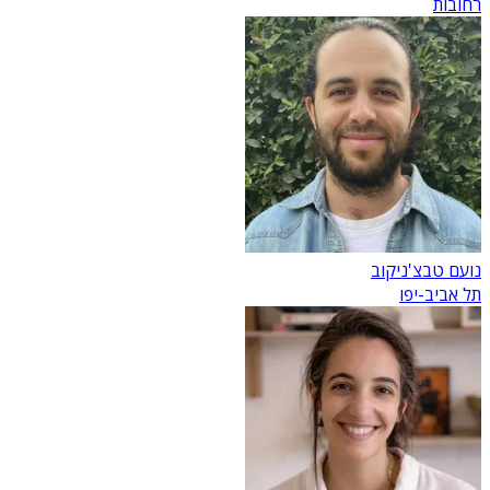
רחובות
נועם טבצ'ניקוב
תל אביב-יפו