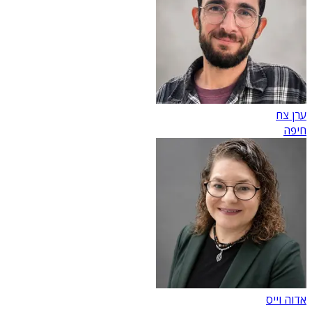
ערן צח
חיפה
אדוה וייס