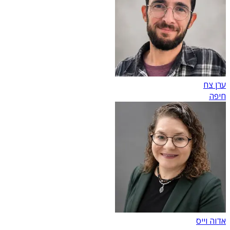
ערן צח
חיפה
אדוה וייס