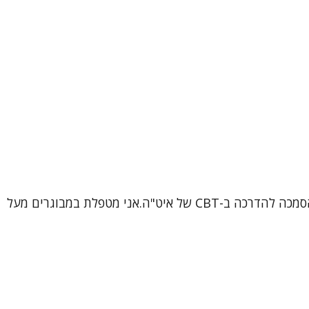
שמי ורוניקה, עובדת סוציאלית קלינית (MSW), פסיכותרפיסטית ומטפלת קוגניטיבית-התנהגותית (CBT) מוסמכת, בתהליך הסמכה להדרכה ב-CBT של איט"ה.אני מטפלת במבוגרים מעל