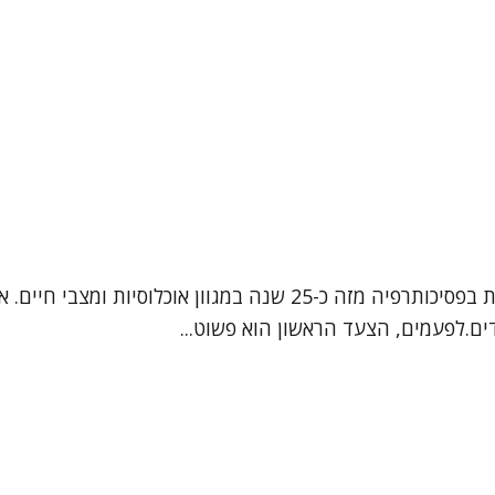
נעים להכיר שמי אפרת, אני עובדת סוציאלית קלינית, המטפלת בפסיכותרפיה
ם.לפעמים, הצעד הראשון הוא פשוט...