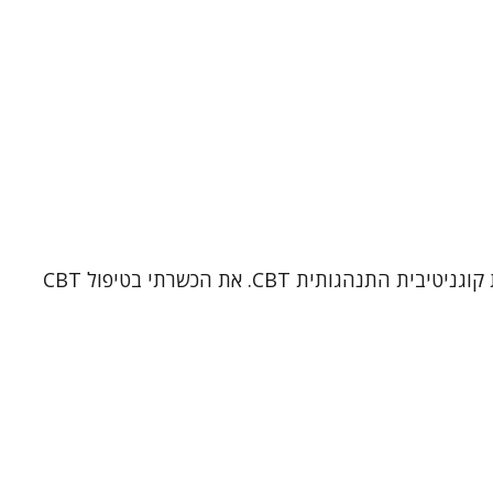
אני אילת שטרק, עובדת סוציאלית קלינית בעלת תואר שני בעבודה סוציאלית קלינית מאוניברסיטת בר אילן, ופסיכותרפיסטית קוגניטיבית התנהגותית CBT. את הכשרתי בטיפול CBT