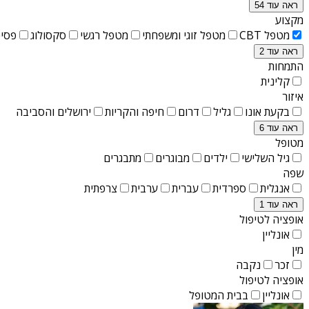
ראה עוד 54
מקצוע
מטפל CBT
מטפל זוגי ומשפחתי
מטפל רגשי
סקסולוג
פסיכ
ראה עוד 2
התמחות
קלינית
איזור
בקעת אונו
גליל
דרום
חיפה והקריות
ירושלים והסביבה
ראה עוד 6
מטופל
גיל השלישי
ילדים
מבוגרים
מתבגרים
שפה
אנגלית
ספרדית
עברית
ערבית
צרפתית
ראה עוד 1
אופציה לטיפול
אונליין
מין
זכר
נקבה
אופציה לטיפול
אונליין
בבית המטופל