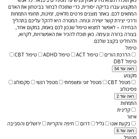
המקצוע עברו בדיקה יסודית, כדי שתוכלו לבחור בביטחון את האדם
המתאים לכם. באתר מוצגים פרטים מלאים, זמינות, תחומי התמחות
ודרכי יצירת קשר ישירה ונוחה. המטרה היא להקל עליכם בתהליך
הבחירה – לאפשר למצוא טיפול שנכון לכם באמת, במקום אחד,
בצורה ברורה ונעימה. כאן תוכלו להכיר את האפשרויות, לקרוא,
ולהחליט בקצב שלכם.
טיפול
הדרכת הורים
טיפול ACT
טיפול ADHD
טיפול CBT
טיפול DBT
ראה עוד 54
מקצוע
מטפל CBT
מטפל זוגי ומשפחתי
מטפל רגשי
סקסולוג
פסיכולוג
ראה עוד 2
התמחות
קלינית
איזור
בקעת אונו
גליל
דרום
חיפה והקריות
ירושלים והסביבה
ראה עוד 6
מטופל