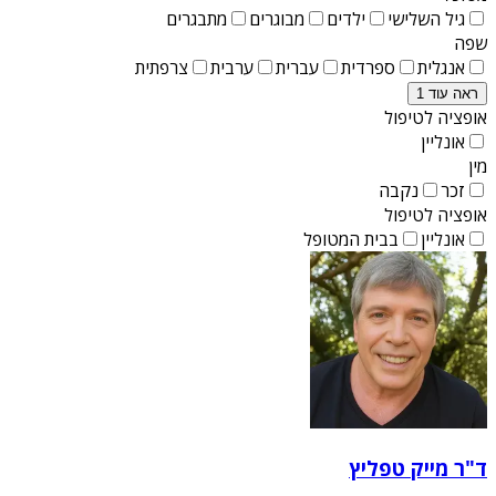
גיל השלישי
ילדים
מבוגרים
מתבגרים
שפה
אנגלית
ספרדית
עברית
ערבית
צרפתית
ראה עוד 1
אופציה לטיפול
אונליין
מין
זכר
נקבה
אופציה לטיפול
אונליין
בבית המטופל
ד"ר מייק טפליץ