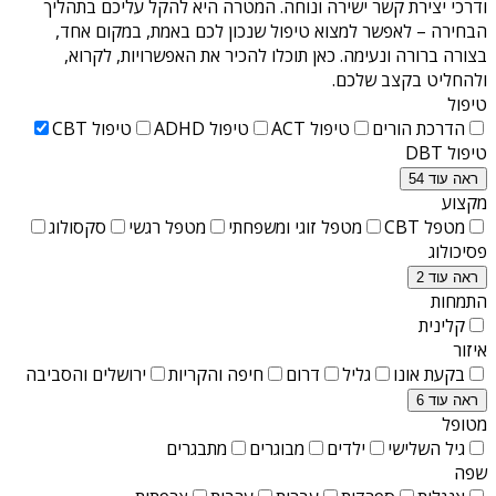
ודרכי יצירת קשר ישירה ונוחה. המטרה היא להקל עליכם בתהליך
הבחירה – לאפשר למצוא טיפול שנכון לכם באמת, במקום אחד,
בצורה ברורה ונעימה. כאן תוכלו להכיר את האפשרויות, לקרוא,
ולהחליט בקצב שלכם.
טיפול
הדרכת הורים
טיפול ACT
טיפול ADHD
טיפול CBT
טיפול DBT
ראה עוד 54
מקצוע
מטפל CBT
מטפל זוגי ומשפחתי
מטפל רגשי
סקסולוג
פסיכולוג
ראה עוד 2
התמחות
קלינית
איזור
בקעת אונו
גליל
דרום
חיפה והקריות
ירושלים והסביבה
ראה עוד 6
מטופל
גיל השלישי
ילדים
מבוגרים
מתבגרים
שפה