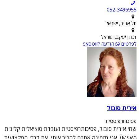
052-3496955
תל אביב, ישראל
זכרון יעקב, ישראל
לפרטים
הודעה לווטסאפ
אירית סובול
פסיכותרפיסטית
שמי אירית סובול, פסיכותרפיסטית ועובדת סוציאלית קלינית
(MSW). אני מזמינה אתכם להכיר אותי, את דרכי המקצועית