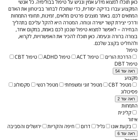
כאן תוכלו למצוא מידע אמין ונגיש על
טיפול בבולימיה
. כל אנשי
המקצוע עברו בדיקה יסודית, כדי שתוכלו לבחור בביטחון את האדם
המתאים לכם. באתר מוצגים פרטים מלאים, זמינות, תחומי התמחות
ודרכי יצירת קשר ישירה ונוחה. המטרה היא להקל עליכם בתהליך
הבחירה – לאפשר למצוא טיפול שנכון לכם באמת, במקום אחד,
בצורה ברורה ונעימה. כאן תוכלו להכיר את האפשרויות, לקרוא,
ולהחליט בקצב שלכם.
טיפול
הדרכת הורים
טיפול ACT
טיפול ADHD
טיפול CBT
טיפול DBT
ראה עוד 54
מקצוע
מטפל CBT
מטפל זוגי ומשפחתי
מטפל רגשי
סקסולוג
פסיכולוג
ראה עוד 2
התמחות
קלינית
איזור
בקעת אונו
גליל
דרום
חיפה והקריות
ירושלים והסביבה
ראה עוד 6