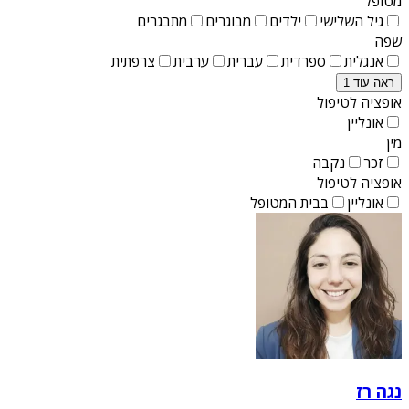
מטופל
גיל השלישי
ילדים
מבוגרים
מתבגרים
שפה
אנגלית
ספרדית
עברית
ערבית
צרפתית
ראה עוד 1
אופציה לטיפול
אונליין
מין
זכר
נקבה
אופציה לטיפול
אונליין
בבית המטופל
נגה רז