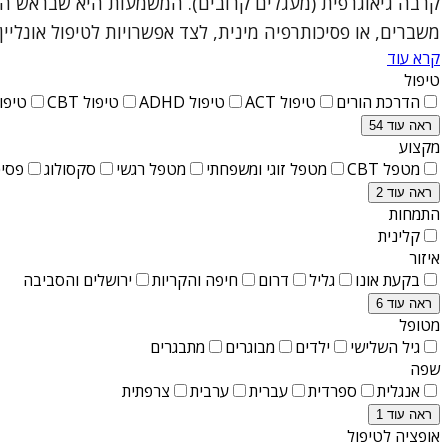
קרבה גיאוגרפית (מעגלים קרובים). המשמעות היא שבראש הדף 
משברים, או פסיכותרפיה מינית, לצד אפשרויות לטיפול אונליין. 
קרא עוד
טיפול
הדרכת הורים
טיפול ACT
טיפול ADHD
טיפול CBT
טיפול T
ראה עוד 54
מקצוע
מטפל CBT
מטפל זוגי ומשפחתי
מטפל רגשי
סקסולוג
פסיכ
ראה עוד 2
התמחות
קלינית
איזור
בקעת אונו
גליל
דרום
חיפה והקריות
ירושלים והסביבה
ראה עוד 6
מטופל
גיל השלישי
ילדים
מבוגרים
מתבגרים
שפה
אנגלית
ספרדית
עברית
ערבית
צרפתית
ראה עוד 1
אופציה לטיפול