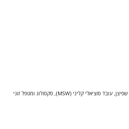
שי שפיצן – פסיכותרפיסט, סקסולוג ומטפל זוגי (MSW)מטפל ביחידים ובזוגות בקליניקה בתל-אביב וכן בטיפול אונליין. אני שי שפיצן, עובד סוציאלי קליני (MSW), סקסולוג ומטפל זוגי