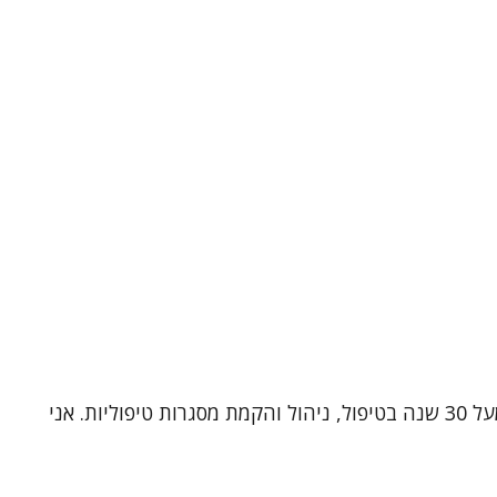
שמי ד"ר תלמה כהן, עובדת סוציאלית קלינית (MSW, Ph.D) ומטפלת זוגית ומשפחתית מוסמכת. אני בעלת ניסיון עשיר של מעל 30 שנה בטיפול, ניהול והקמת מסגרות טיפוליות. אני