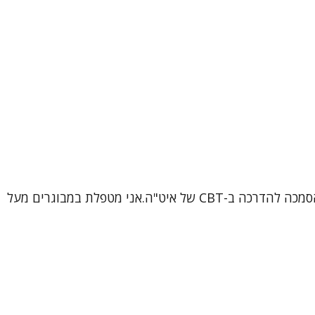
שמי ורוניקה, עובדת סוציאלית קלינית (MSW), פסיכותרפיסטית ומטפלת קוגניטיבית-התנהגותית (CBT) מוסמכת, בתהליך הסמכה להדרכה ב-CBT של איט"ה.אני מטפלת במבוגרים מעל