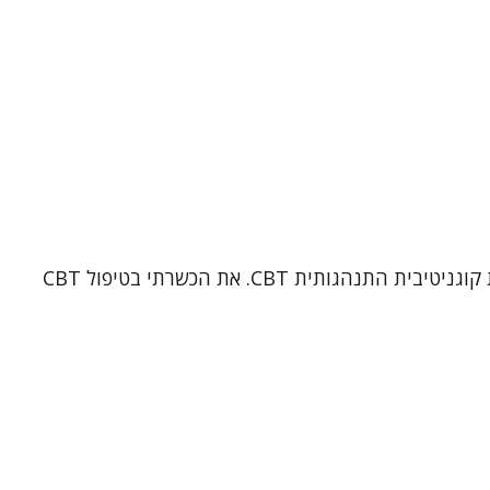
אני אילת שטרק, עובדת סוציאלית קלינית בעלת תואר שני בעבודה סוציאלית קלינית מאוניברסיטת בר אילן, ופסיכותרפיסטית קוגניטיבית התנהגותית CBT. את הכשרתי בטיפול CBT