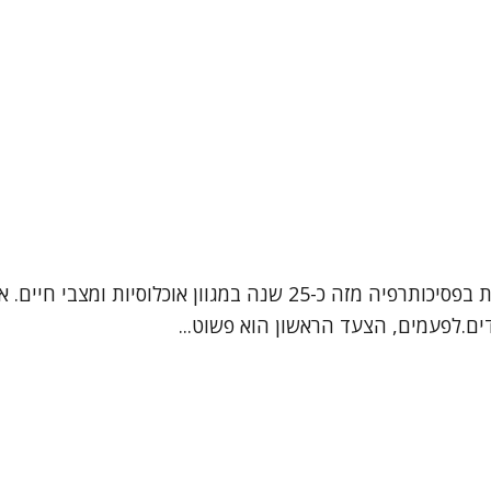
נעים להכיר שמי אפרת, אני עובדת סוציאלית קלינית, המטפלת בפסיכותרפיה
ם.לפעמים, הצעד הראשון הוא פשוט...