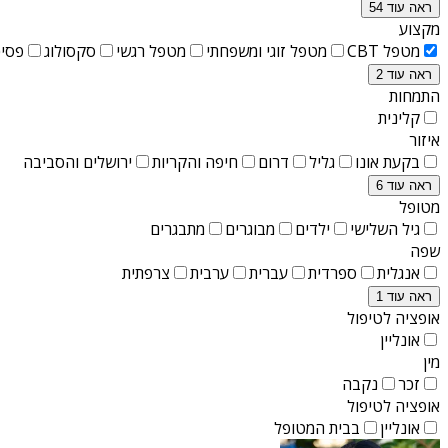
ראה עוד 54
מקצוע
מטפל CBT
מטפל זוגי ומשפחתי
מטפל רגשי
סקסולוג
פסיכ
ראה עוד 2
התמחות
קלינית
איזור
בקעת אונו
גליל
דרום
חיפה והקריות
ירושלים והסביבה
ראה עוד 6
מטופל
גיל השלישי
ילדים
מבוגרים
מתבגרים
שפה
אנגלית
ספרדית
עברית
ערבית
צרפתית
ראה עוד 1
אופציה לטיפול
אונליין
מין
זכר
נקבה
אופציה לטיפול
אונליין
בבית המטופל