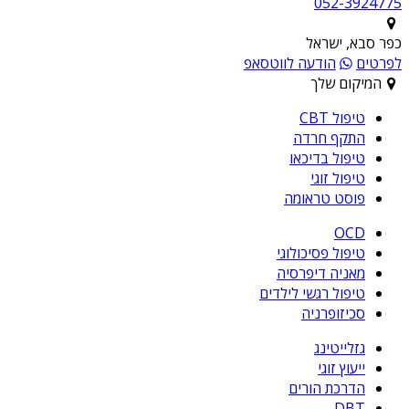
052-3924775
כפר סבא, ישראל
לפרטים
הודעה לווטסאפ
המיקום שלך
טיפול CBT
התקף חרדה
טיפול בדיכאו
טיפול זוגי
פוסט טראומה
OCD
טיפול פסיכולוגי
מאניה דיפרסיה
טיפול רגשי לילדים
סכיזופרניה
גזלייטינג
ייעוץ זוגי
הדרכת הורים
DBT