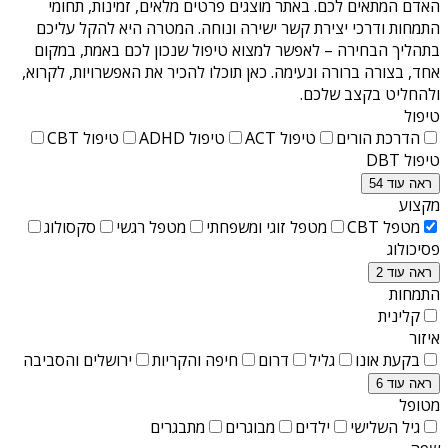
האדם המתאים לכם. באתר מוצגים פרטים מלאים, זמינות, תחומי
התמחות ודרכי יצירת קשר ישירה ונוחה. המטרה היא להקל עליכם
בתהליך הבחירה – לאפשר למצוא טיפול שנכון לכם באמת, במקום
אחד, בצורה ברורה ונעימה. כאן תוכלו להכיר את האפשרויות, לקרוא,
ולהחליט בקצב שלכם.
טיפול
הדרכת הורים
טיפול ACT
טיפול ADHD
טיפול CBT
טיפול DBT
ראה עוד 54
מקצוע
מטפל CBT
מטפל זוגי ומשפחתי
מטפל רגשי
סקסולוג
פסיכולוג
ראה עוד 2
התמחות
קלינית
איזור
בקעת אונו
גליל
דרום
חיפה והקריות
ירושלים והסביבה
ראה עוד 6
מטופל
גיל השלישי
ילדים
מבוגרים
מתבגרים