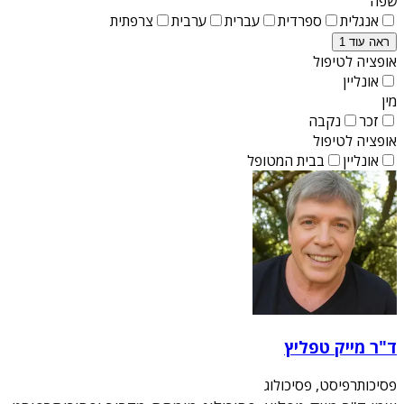
שפה
אנגלית
ספרדית
עברית
ערבית
צרפתית
ראה עוד 1
אופציה לטיפול
אונליין
מין
זכר
נקבה
אופציה לטיפול
אונליין
בבית המטופל
ד"ר מייק טפליץ
פסיכותרפיסט, פסיכולוג