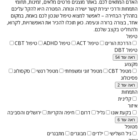
האדם המתאים לכם. באתר מוצגים פרטים מלאים, זמינות, תחומי
התמחות ודרכי יצירת קשר ישירה ונוחה. המטרה היא להקל עליכם
בתהליך הבחירה – לאפשר למצוא טיפול שנכון לכם באמת, במקום
אחד, בצורה ברורה ונעימה. כאן תוכלו להכיר את האפשרויות, לקרוא,
ולהחליט בקצב שלכם.
טיפול
הדרכת הורים
טיפול ACT
טיפול ADHD
טיפול CBT
טיפול DBT
ראה עוד 54
מקצוע
מטפל CBT
מטפל זוגי ומשפחתי
מטפל רגשי
סקסולוג
פסיכולוג
ראה עוד 2
התמחות
קלינית
איזור
בקעת אונו
גליל
דרום
חיפה והקריות
ירושלים והסביבה
ראה עוד 6
מטופל
גיל השלישי
ילדים
מבוגרים
מתבגרים