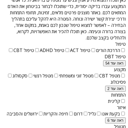
המקצוע עברו בדיקה יסודית, כדי שתוכלו לבחור בביטחון את האדם
המתאים לכם. באתר מוצגים פרטים מלאים, זמינות, תחומי התמחות
ודרכי יצירת קשר ישירה ונוחה. המטרה היא להקל עליכם בתהליך
הבחירה – לאפשר למצוא טיפול שנכון לכם באמת, במקום אחד,
בצורה ברורה ונעימה. כאן תוכלו להכיר את האפשרויות, לקרוא,
ולהחליט בקצב שלכם.
טיפול
הדרכת הורים
טיפול ACT
טיפול ADHD
טיפול CBT
טיפול DBT
ראה עוד 54
מקצוע
מטפל CBT
מטפל זוגי ומשפחתי
מטפל רגשי
סקסולוג
פסיכולוג
ראה עוד 2
התמחות
קלינית
איזור
בקעת אונו
גליל
דרום
חיפה והקריות
ירושלים והסביבה
ראה עוד 6
מטופל