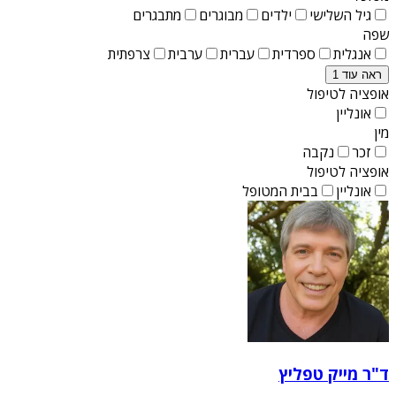
גיל השלישי
ילדים
מבוגרים
מתבגרים
שפה
אנגלית
ספרדית
עברית
ערבית
צרפתית
ראה עוד 1
אופציה לטיפול
אונליין
מין
זכר
נקבה
אופציה לטיפול
אונליין
בבית המטופל
ד"ר מייק טפליץ